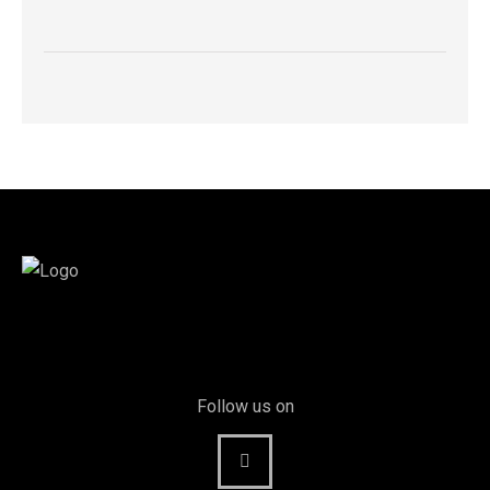
Follow us on