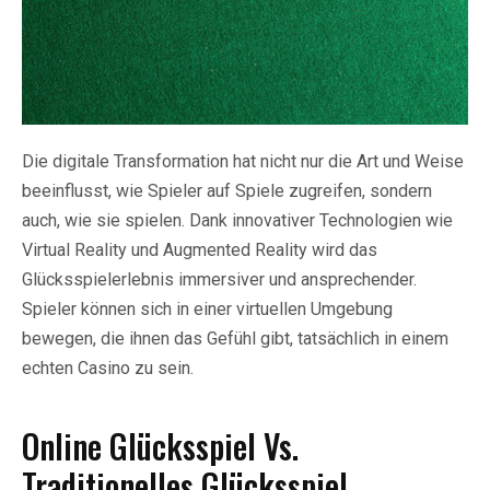
Die digitale Transformation hat nicht nur die Art und Weise
beeinflusst, wie Spieler auf Spiele zugreifen, sondern
auch, wie sie spielen. Dank innovativer Technologien wie
Virtual Reality und Augmented Reality wird das
Glücksspielerlebnis immersiver und ansprechender.
Spieler können sich in einer virtuellen Umgebung
bewegen, die ihnen das Gefühl gibt, tatsächlich in einem
echten Casino zu sein.
Online Glücksspiel Vs.
Traditionelles Glücksspiel