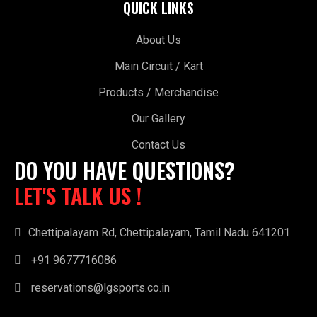
QUICK LINKS
About Us
Main Circuit / Kart
Products / Merchandise
Our Gallery
Contact Us
DO YOU HAVE QUESTIONS?
LET'S TALK US !
Chettipalayam Rd, Chettipalayam, Tamil Nadu 641201
+91 9677716086
reservations@lgsports.co.in