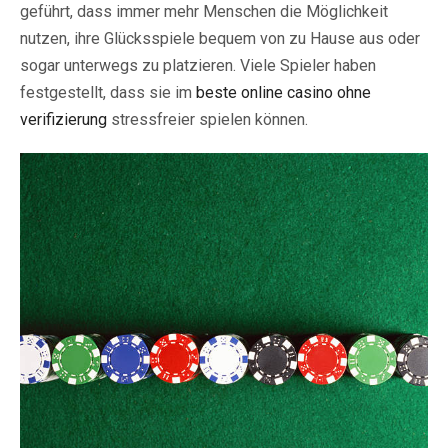
geführt, dass immer mehr Menschen die Möglichkeit
nutzen, ihre Glücksspiele bequem von zu Hause aus oder
sogar unterwegs zu platzieren. Viele Spieler haben
festgestellt, dass sie im
beste online casino ohne
verifizierung
stressfreier spielen können.