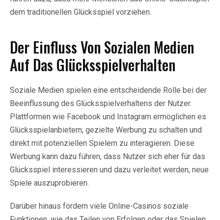
dem traditionellen Glücksspiel vorziehen.
Der Einfluss Von Sozialen Medien
Auf Das Glücksspielverhalten
Soziale Medien spielen eine entscheidende Rolle bei der
Beeinflussung des Glücksspielverhaltens der Nutzer.
Plattformen wie Facebook und Instagram ermöglichen es
Glücksspielanbietern, gezielte Werbung zu schalten und
direkt mit potenziellen Spielern zu interagieren. Diese
Werbung kann dazu führen, dass Nutzer sich eher für das
Glücksspiel interessieren und dazu verleitet werden, neue
Spiele auszuprobieren.
Darüber hinaus fördern viele Online-Casinos soziale
Funktionen, wie das Teilen von Erfolgen oder das Spielen