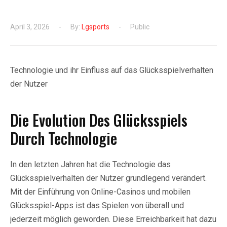
April 3, 2026
By:
Lgsports
Public
Technologie und ihr Einfluss auf das Glücksspielverhalten
der Nutzer
Die Evolution Des Glücksspiels
Durch Technologie
In den letzten Jahren hat die Technologie das
Glücksspielverhalten der Nutzer grundlegend verändert.
Mit der Einführung von Online-Casinos und mobilen
Glücksspiel-Apps ist das Spielen von überall und
jederzeit möglich geworden. Diese Erreichbarkeit hat dazu