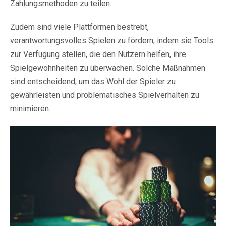
Zahlungsmethoden zu teilen.
Zudem sind viele Plattformen bestrebt,
verantwortungsvolles Spielen zu fördern, indem sie Tools
zur Verfügung stellen, die den Nutzern helfen, ihre
Spielgewohnheiten zu überwachen. Solche Maßnahmen
sind entscheidend, um das Wohl der Spieler zu
gewährleisten und problematisches Spielverhalten zu
minimieren.