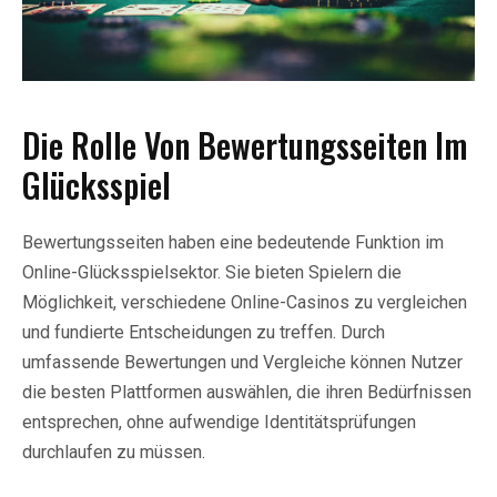
Die Rolle Von Bewertungsseiten Im
Glücksspiel
Bewertungsseiten haben eine bedeutende Funktion im
Online-Glücksspielsektor. Sie bieten Spielern die
Möglichkeit, verschiedene Online-Casinos zu vergleichen
und fundierte Entscheidungen zu treffen. Durch
umfassende Bewertungen und Vergleiche können Nutzer
die besten Plattformen auswählen, die ihren Bedürfnissen
entsprechen, ohne aufwendige Identitätsprüfungen
durchlaufen zu müssen.