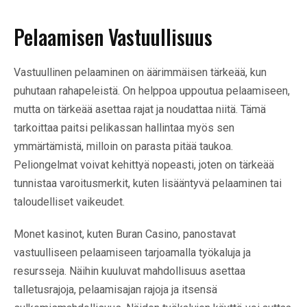
Pelaamisen Vastuullisuus
Vastuullinen pelaaminen on äärimmäisen tärkeää, kun
puhutaan rahapeleistä. On helppoa uppoutua pelaamiseen,
mutta on tärkeää asettaa rajat ja noudattaa niitä. Tämä
tarkoittaa paitsi pelikassan hallintaa myös sen
ymmärtämistä, milloin on parasta pitää taukoa.
Peliongelmat voivat kehittyä nopeasti, joten on tärkeää
tunnistaa varoitusmerkit, kuten lisääntyvä pelaaminen tai
taloudelliset vaikeudet.
Monet kasinot, kuten Buran Casino, panostavat
vastuulliseen pelaamiseen tarjoamalla työkaluja ja
resursseja. Näihin kuuluvat mahdollisuus asettaa
talletusrajoja, pelaamisajan rajoja ja itsensä