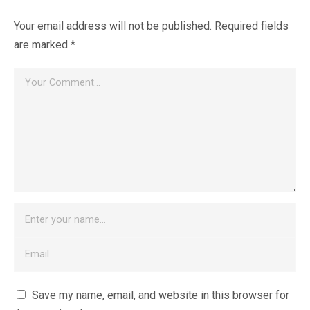
Your email address will not be published.
Required fields
are marked
*
Save my name, email, and website in this browser for