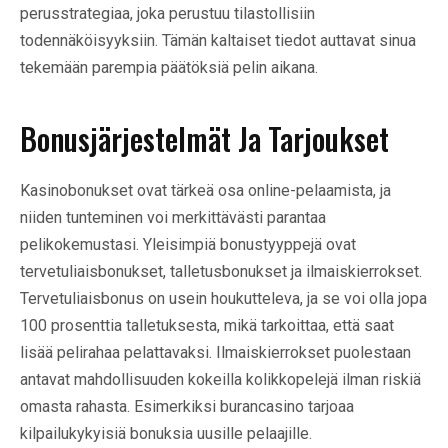
perusstrategiaa, joka perustuu tilastollisiin
todennäköisyyksiin. Tämän kaltaiset tiedot auttavat sinua
tekemään parempia päätöksiä pelin aikana.
Bonusjärjestelmät Ja Tarjoukset
Kasinobonukset ovat tärkeä osa online-pelaamista, ja
niiden tunteminen voi merkittävästi parantaa
pelikokemustasi. Yleisimpiä bonustyyppejä ovat
tervetuliaisbonukset, talletusbonukset ja ilmaiskierrokset.
Tervetuliaisbonus on usein houkutteleva, ja se voi olla jopa
100 prosenttia talletuksesta, mikä tarkoittaa, että saat
lisää pelirahaa pelattavaksi. Ilmaiskierrokset puolestaan
antavat mahdollisuuden kokeilla kolikkopelejä ilman riskiä
omasta rahasta. Esimerkiksi burancasino tarjoaa
kilpailukykyisiä bonuksia uusille pelaajille.