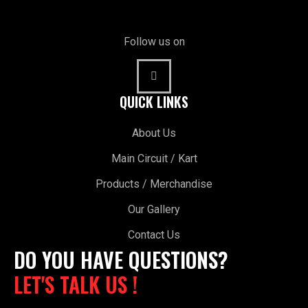
Follow us on
QUICK LINKS
About Us
Main Circuit / Kart
Products / Merchandise
Our Gallery
Contact Us
DO YOU HAVE QUESTIONS?
LET'S TALK US !