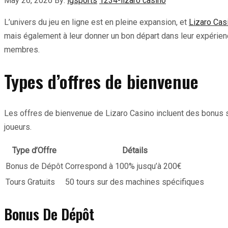
May 26, 2026
By:
lgsports
1234-lizaro casino
L’univers du jeu en ligne est en pleine expansion, et
Lizaro Cas
mais également à leur donner un bon départ dans leur expérienc
membres.
Types d’offres de bienvenue
Les offres de bienvenue de Lizaro Casino incluent des bonus su
joueurs.
Type d’Offre
Détails
Bonus de Dépôt
Correspond à 100% jusqu’à 200€
Tours Gratuits
50 tours sur des machines spécifiques
Bonus De Dépôt