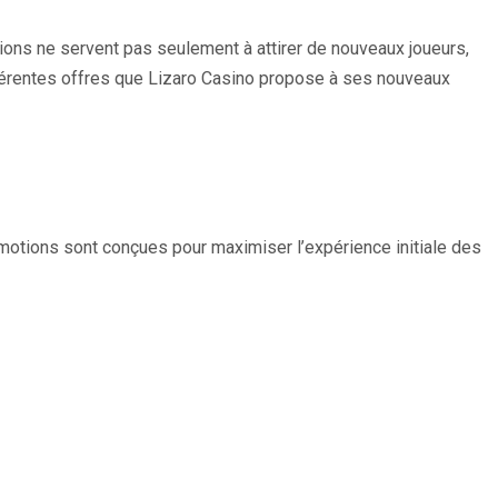
tions ne servent pas seulement à attirer de nouveaux joueurs,
ifférentes offres que Lizaro Casino propose à ses nouveaux
omotions sont conçues pour maximiser l’expérience initiale des