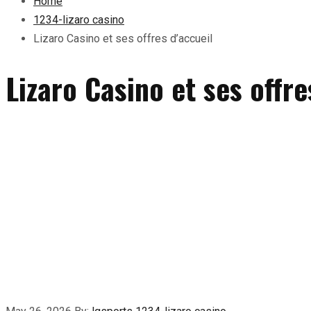
Home
1234-lizaro casino
Lizaro Casino et ses offres d’accueil
Lizaro Casino et ses offre