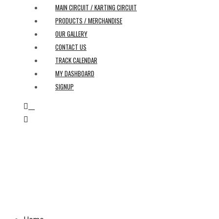
MAIN CIRCUIT / KARTING CIRCUIT
PRODUCTS / MERCHANDISE
OUR GALLERY
CONTACT US
TRACK CALENDAR
MY DASHBOARD
SIGNUP
0