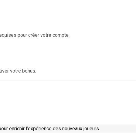
equises pour créer votre compte.
tiver votre bonus.
our enrichir l’expérience des nouveaux joueurs.