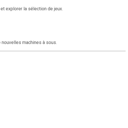
t explorer la sélection de jeux.
de nouvelles machines à sous.