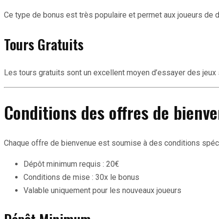
Ce type de bonus est très populaire et permet aux joueurs de do
Tours Gratuits
Les tours gratuits sont un excellent moyen d’essayer des jeux 
Conditions des offres de bienv
Chaque offre de bienvenue est soumise à des conditions spécifi
Dépôt minimum requis : 20€
Conditions de mise : 30x le bonus
Valable uniquement pour les nouveaux joueurs