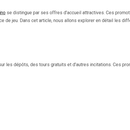
ino
se distingue par ses offres d’accueil attractives. Ces promo
e de jeu. Dans cet article, nous allons explorer en détail les d
r les dépôts, des tours gratuits et d’autres incitations. Ces pr