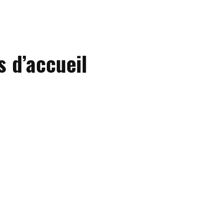
s d’accueil