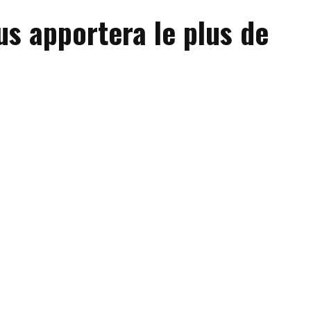
us apportera le plus de