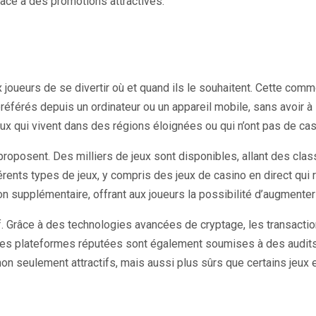
râce à des promotions attractives.
aux joueurs de se divertir où et quand ils le souhaitent. Cette c
éférés depuis un ordinateur ou un appareil mobile, sans avoir à 
x qui vivent dans des régions éloignées ou qui n’ont pas de cas
s proposent. Des milliers de jeux sont disponibles, allant des c
nts types de jeux, y compris des jeux de casino en direct qui r
on supplémentaire, offrant aux joueurs la possibilité d’augmente
tif. Grâce à des technologies avancées de cryptage, les transact
Les plateformes réputées sont également soumises à des audits ré
e non seulement attractifs, mais aussi plus sûrs que certains jeux 