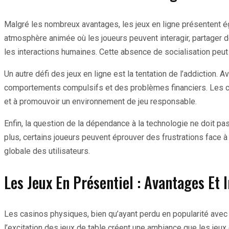
Malgré les nombreux avantages, les jeux en ligne présentent ég
atmosphère animée où les joueurs peuvent interagir, partager d
les interactions humaines. Cette absence de socialisation peut ré
Un autre défi des jeux en ligne est la tentation de l’addiction. Av
comportements compulsifs et des problèmes financiers. Les cas
et à promouvoir un environnement de jeu responsable.
Enfin, la question de la dépendance à la technologie ne doit p
plus, certains joueurs peuvent éprouver des frustrations face à
globale des utilisateurs.
Les Jeux En Présentiel : Avantages Et 
Les casinos physiques, bien qu’ayant perdu en popularité avec 
l’excitation des jeux de table créent une ambiance que les jeux