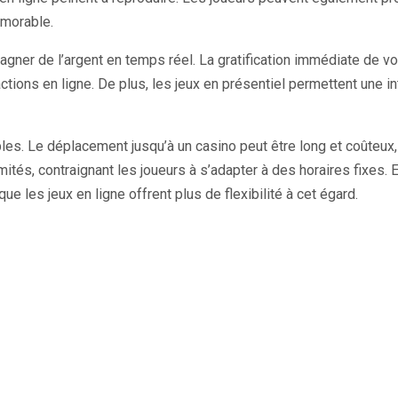
émorable.
gagner de l’argent en temps réel. La gratification immédiate de 
ions en ligne. De plus, les jeux en présentiel permettent une int
les. Le déplacement jusqu’à un casino peut être long et coûteux
mités, contraignant les joueurs à s’adapter à des horaires fixes.
e les jeux en ligne offrent plus de flexibilité à cet égard.