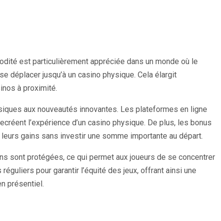
ommodité est particulièrement appréciée dans un monde où le
se déplacer jusqu’à un casino physique. Cela élargit
inos à proximité.
lassiques aux nouveautés innovantes. Les plateformes en ligne
ecréent l’expérience d’un casino physique. De plus, les bonus
r leurs gains sans investir une somme importante au départ.
ions sont protégées, ce qui permet aux joueurs de se concentrer
guliers pour garantir l’équité des jeux, offrant ainsi une
en présentiel.