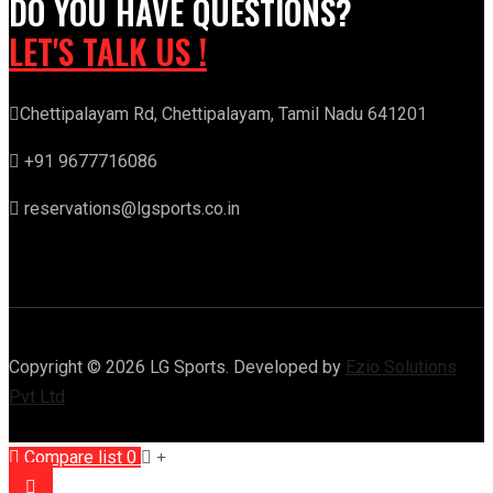
DO YOU HAVE QUESTIONS?
LET'S TALK US !
Chettipalayam Rd, Chettipalayam, Tamil Nadu 641201
+91 9677716086
reservations@lgsports.co.in
Copyright © 2026 LG Sports. Developed by
Ezio Solutions
Pvt Ltd
Compare list
0