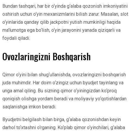
Bundan tashqari, har bir o‘yinda g‘alaba qozonish imkoniyatini
oshirish uchun o‘yin mexanizmlarini bilish zarur. Masalan, slot
o‘yinlarida qanday qilib jackpotni yutish mumkinligi haqida
ma’lumotga ega bo‘lish, o‘yin jarayonini yanada qiziqarli va
foydali qiladi.
Ovozlaringizni Boshqarish
Qimor o‘yini bilan shug‘ullanishda, ovozlaringizni boshqarish
juda muhimdir. Har doim o‘zingiz uchun byudjet tayinlang va
unga amal qiling. Bu sizning qimor o‘yiningizdan ko‘proq
qoniqish olishga yordam beradi va moliyaviy yo‘qotishlardan
saqlanishga imkon beradi.
Byudjetni belgilash bilan birga, g‘alaba qozonishdan keyin
darhol to‘xtashni o‘rganing. Ko‘plab qimor o‘yinchilari, g‘alaba