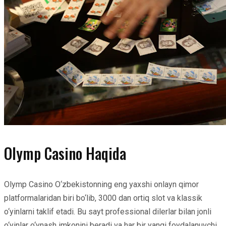
Olymp Casino Haqida
Olymp Casino O‘zbekistonning eng yaxshi onlayn qimor
platformalaridan biri bo‘lib, 3000 dan ortiq slot va klassik
o‘yinlarni taklif etadi. Bu sayt professional dilerlar bilan jonli
o‘yinlar o‘ynash imkonini beradi va har bir yangi foydalanuvchi