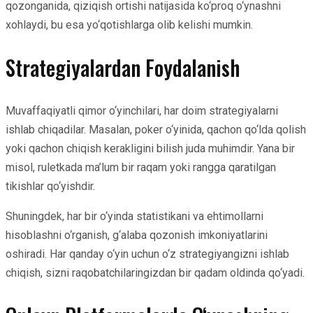
qozonganida, qiziqish ortishi natijasida ko‘proq o‘ynashni
xohlaydi, bu esa yo‘qotishlarga olib kelishi mumkin.
Strategiyalardan Foydalanish
Muvaffaqiyatli qimor o‘yinchilari, har doim strategiyalarni
ishlab chiqadilar. Masalan, poker o‘yinida, qachon qo‘lda qolish
yoki qachon chiqish kerakligini bilish juda muhimdir. Yana bir
misol, ruletkada ma’lum bir raqam yoki rangga qaratilgan
tikishlar qo‘yishdir.
Shuningdek, har bir o‘yinda statistikani va ehtimollarni
hisoblashni o‘rganish, g‘alaba qozonish imkoniyatlarini
oshiradi. Har qanday o‘yin uchun o‘z strategiyangizni ishlab
chiqish, sizni raqobatchilaringizdan bir qadam oldinda qo‘yadi.