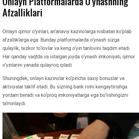
Onlayn Platformalarda O‘ynashning
Afzalliklari
Onlayn qimor o‘yinlari, an’anaviy kazinolarga nisbatan ko‘plab
afzalliklarga ega. Bunday platformalarda o‘ynash sizga
qulaylik, tezkor to‘lovlar va keng o‘yin tanlovini taqdim etadi.
Har qanday vaqtda va istalgan joyda o‘ynash imkoniyati, qimor
o‘yinlarini yanada qulayroq qiladi.
Shuningdek, onlayn kazinolar ko‘pincha saxiy bonuslar va
aktsiyalar taklif etadi. Bu sizning bank rolni kengaytirishga
yordam beradi va ko‘proq imkoniyatlarga ega bo‘lishingizni
ta’minlaydi.