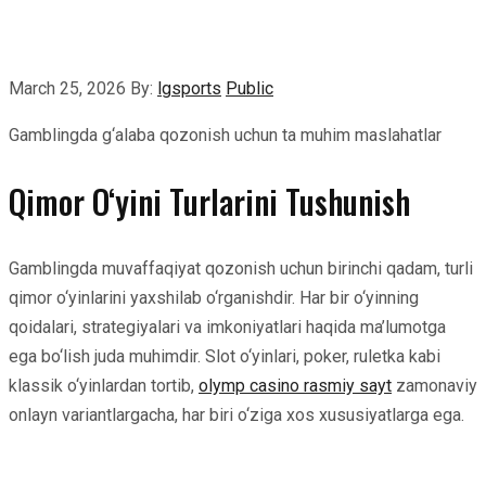
March 25, 2026
By:
lgsports
Public
Gamblingda g‘alaba qozonish uchun ta muhim maslahatlar
Qimor O‘yini Turlarini Tushunish
Gamblingda muvaffaqiyat qozonish uchun birinchi qadam, turli
qimor o‘yinlarini yaxshilab o‘rganishdir. Har bir o‘yinning
qoidalari, strategiyalari va imkoniyatlari haqida ma’lumotga
ega bo‘lish juda muhimdir. Slot o‘yinlari, poker, ruletka kabi
klassik o‘yinlardan tortib,
olymp casino rasmiy sayt
zamonaviy
onlayn variantlargacha, har biri o‘ziga xos xususiyatlarga ega.