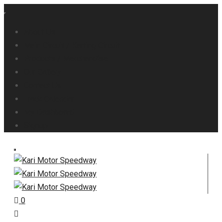
About Us
Main Circuit / Karting Circuit
Products / Merchandise
Our Gallery
Contact Us
Track Calendar
My Dashboard
Signup
0