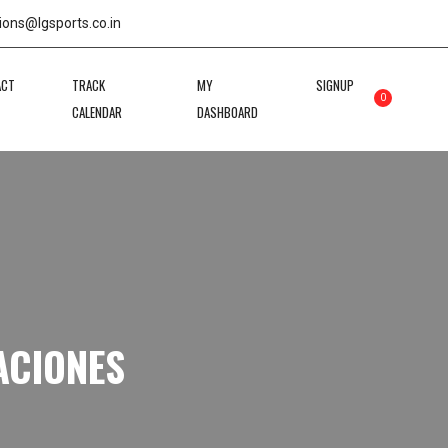
ions@lgsports.co.in
ACT
TRACK
MY
SIGNUP
0
CALENDAR
DASHBOARD
ACIONES