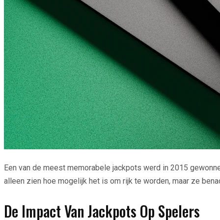
Een van de meest memorabele jackpots werd in 2015 gewonnen d
alleen zien hoe mogelijk het is om rijk te worden, maar ze be
De Impact Van Jackpots Op Spelers