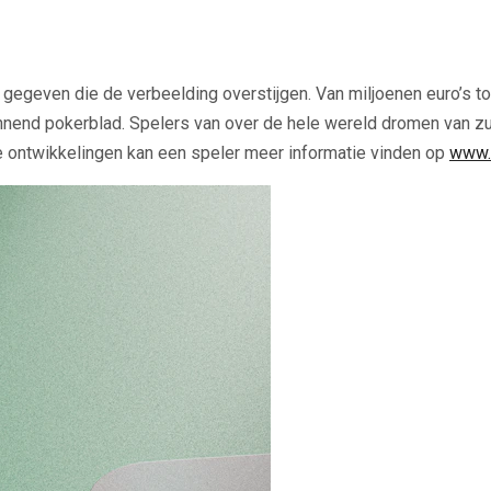
 gegeven die de verbeelding overstijgen. Van miljoenen euro’s t
innend pokerblad. Spelers van over de hele wereld dromen van z
e ontwikkelingen kan een speler meer informatie vinden op
www.w