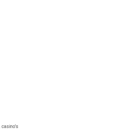
 casino's