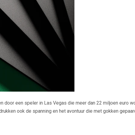
oor een speler in Las Vegas die meer dan 22 miljoen euro won 
nadrukken ook de spanning en het avontuur die met gokken gepaar