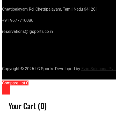
Chettipalayam Rd, Chettipalayam, Tamil Nadu 641201
+91 9677716086
reservations@lgsports.co.in
Copyright © 2026 LG Sports. Developed by
Ezio Solutions Pvt
Compare list
0
Your Cart
(0)