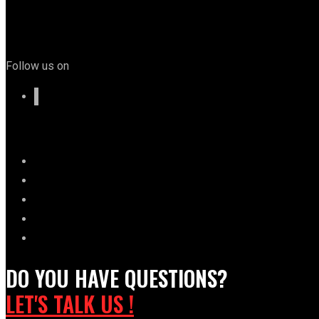
Follow us on
DO YOU HAVE QUESTIONS?
LET'S TALK US !