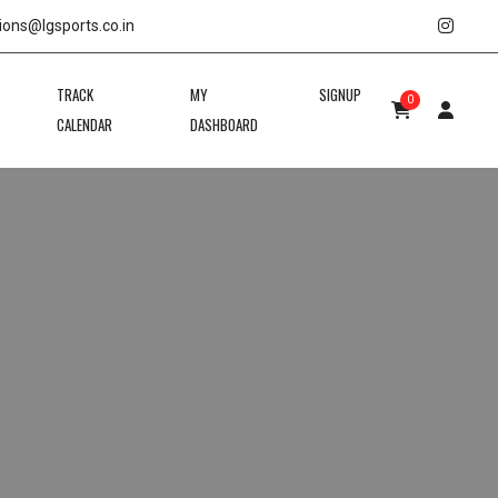
ions@lgsports.co.in
TRACK
MY
SIGNUP
0
CALENDAR
DASHBOARD