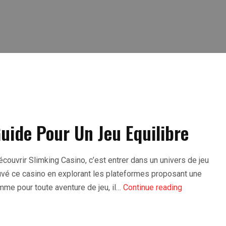
uide Pour Un Jeu Equilibre
couvrir Slimking Casino, c’est entrer dans un univers de jeu
rouvé ce casino en explorant les plateformes proposant une
omme pour toute aventure de jeu, il…
Continue reading