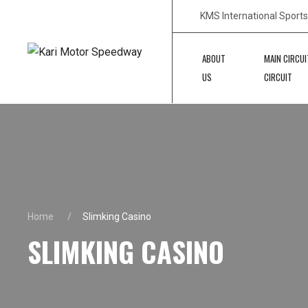
KMS International Sport
ABOUT
MAIN CIRCUI
US
CIRCUIT
Home
Slimking Casino
SLIMKING CASINO