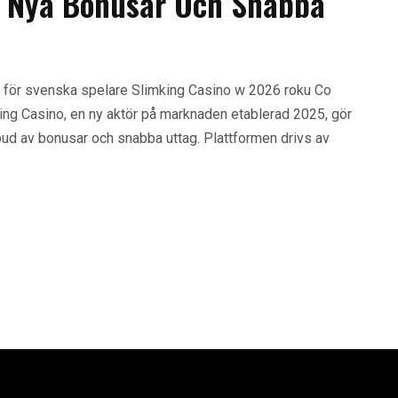
r Nya Bonusar Och Snabba
g för svenska spelare Slimking Casino w 2026 roku Co
ng Casino, en ny aktör på marknaden etablerad 2025, gör
tbud av bonusar och snabba uttag. Plattformen drivs av