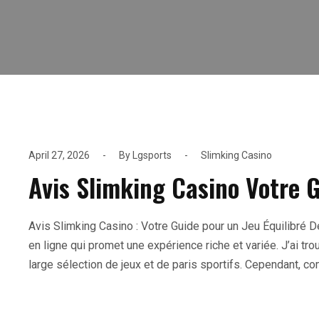
April 27, 2026
By
Lgsports
Slimking Casino
Avis Slimking Casino Votre G
Avis Slimking Casino : Votre Guide pour un Jeu Équilibré Dé
en ligne qui promet une expérience riche et variée. J’ai t
large sélection de jeux et de paris sportifs. Cependant, c
READ MORE