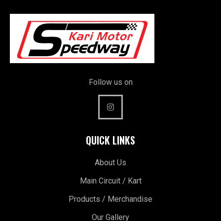
Follow us on
QUICK LINKS
About Us
Main Circuit / Kart
Products / Merchandise
Our Gallery