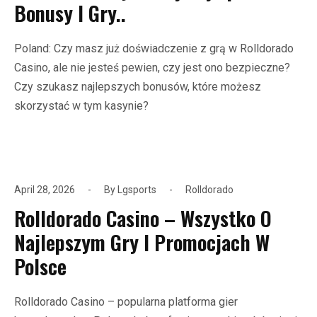
Bonusy I Gry..
Poland: Czy masz już doświadczenie z grą w Rolldorado
Casino, ale nie jesteś pewien, czy jest ono bezpieczne?
Czy szukasz najlepszych bonusów, które możesz
skorzystać w tym kasynie?
READ MORE
April 28, 2026
By
Lgsports
Rolldorado
Rolldorado Casino – Wszystko O
Najlepszym Gry I Promocjach W
Polsce
Rolldorado Casino – popularna platforma gier