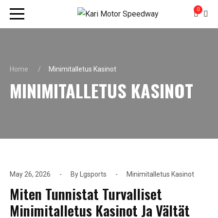
0
Home
Minimitalletus Kasinot
MINIMITALLETUS KASINOT
May 26, 2026
By
Lgsports
Minimitalletus Kasinot
Miten Tunnistat Turvalliset
Minimitalletus Kasinot Ja Vältät