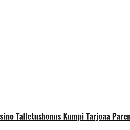
asino Talletusbonus Kumpi Tarjoaa Pa