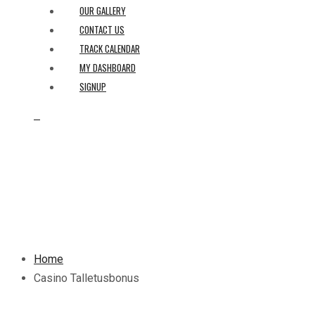
OUR GALLERY
CONTACT US
TRACK CALENDAR
MY DASHBOARD
SIGNUP
0
Home
Casino Talletusbonus