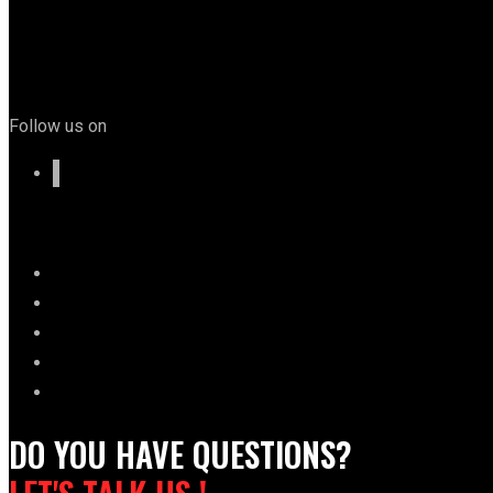
Follow us on
DO YOU HAVE QUESTIONS?