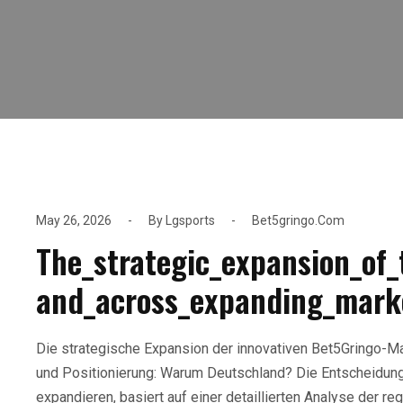
May 26, 2026
By
Lgsports
Bet5gringo.com
The_strategic_expansion_of_
And_across_expanding_mark
Die strategische Expansion der innovativen Bet5Gringo-M
und Positionierung: Warum Deutschland? Die Entscheidung
expandieren, basiert auf einer detaillierten Analyse der r