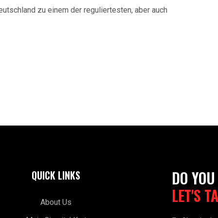
eutschland zu einem der reguliertesten, aber auch
pansion_of_the_innovative_Bet5Gringo_brand_across_expanding_mar
DO YOU
QUICK LINKS
LET'S T
About Us