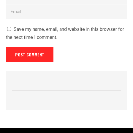
Save my name, email, and website in this browser for
the next time I comment.