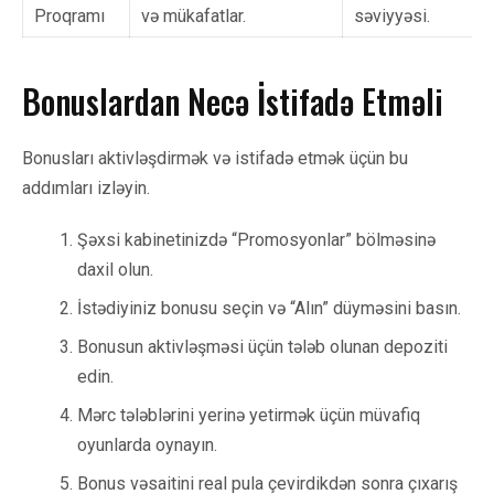
Proqramı
və mükafatlar.
səviyyəsi.
Bonuslardan Necə İstifadə Etməli
Bonusları aktivləşdirmək və istifadə etmək üçün bu
addımları izləyin.
Şəxsi kabinetinizdə “Promosyonlar” bölməsinə
daxil olun.
İstədiyiniz bonusu seçin və “Alın” düyməsini basın.
Bonusun aktivləşməsi üçün tələb olunan depoziti
edin.
Mərc tələblərini yerinə yetirmək üçün müvafiq
oyunlarda oynayın.
Bonus vəsaitini real pula çevirdikdən sonra çıxarış