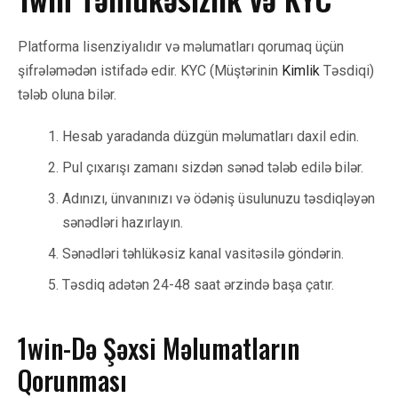
Platforma lisenziyalıdır və məlumatları qorumaq üçün
şifrələmədən istifadə edir. KYC (Müştərinin
Kimlik
Təsdiqi)
tələb oluna bilər.
Hesab yaradanda düzgün məlumatları daxil edin.
Pul çıxarışı zamanı sizdən sənəd tələb edilə bilər.
Adınızı, ünvanınızı və ödəniş üsulunuzu təsdiqləyən
sənədləri hazırlayın.
Sənədləri təhlükəsiz kanal vasitəsilə göndərin.
Təsdiq adətən 24-48 saat ərzində başa çatır.
1win-Də Şəxsi Məlumatların
Qorunması