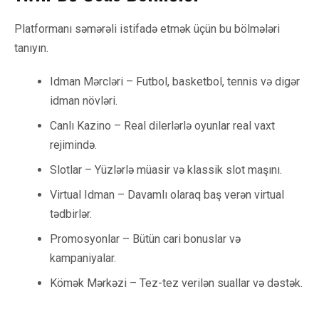
Platformanı səmərəli istifadə etmək üçün bu bölmələri
tanıyın.
Idman Mərcləri – Futbol, basketbol, tennis və digər
idman növləri.
Canlı Kazino – Real dilerlərlə oyunlar real vaxt
rejimində.
Slotlar – Yüzlərlə müasir və klassik slot maşını.
Virtual Idman – Davamlı olaraq baş verən virtual
tədbirlər.
Promosyonlar – Bütün cari bonuslar və
kampaniyalar.
Kömək Mərkəzi – Tez-tez verilən suallar və dəstək.