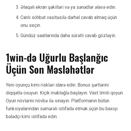
Əlaqəli ekran şəkilləri və ya sənədlər əlavə edin.
Canlı söhbət vasitəsilə dərhal cavab almaq üçün
onu seçin.
Gündüz saatlarında daha sürətli cavab gözləyin.
1win-də Uğurlu Başlanğıc
Üçün Son Məsləhətlər
Yeni oyunçu kimi riskləri idarə edin. Bonus şərtlərini
diqqətlə oxuyun. Kiçik məbləğlə başlayın. Vaxt limiti qoyun.
Oyun növlərini növbə ilə sınayın. Platformanın bütün
funksiyalarından səmərəli istifadə etmək üçün bu baxışı
bələdçi kimi istifadə edin.