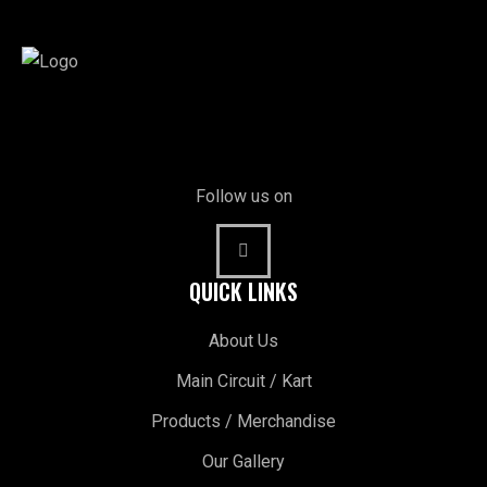
Follow us on
QUICK LINKS
About Us
Main Circuit / Kart
Products / Merchandise
Our Gallery