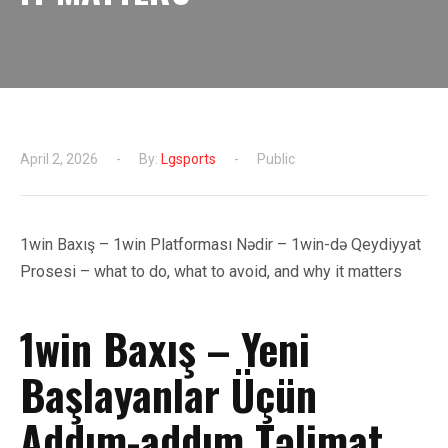
April 2, 2026
By:
Lgsports
Public
1win Baxış – 1win Platforması Nədir – 1win-də Qeydiyyat
Prosesi – what to do, what to avoid, and why it matters
1win Baxış – Yeni
Başlayanlar Üçün
Addım-addım Təlimat