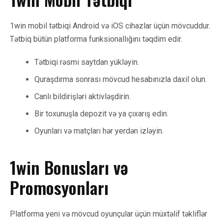
1win mobil tətbiqi Android və iOS cihazlar üçün mövcuddur.
Tətbiq bütün platforma funksionallığını təqdim edir.
Tətbiqi rəsmi saytdan yükləyin.
Quraşdırma sonrası mövcud hesabınızla daxil olun.
Canlı bildirişləri aktivləşdirin.
Bir toxunuşla depozit və ya çıxarış edin.
Oyunları və matçları hər yerdən izləyin.
1win Bonusları və
Promosyonları
Platforma yeni və mövcud oyunçular üçün müxtəlif təkliflər