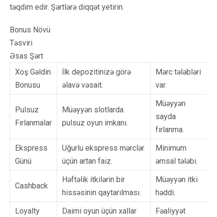
təqdim edir. Şərtlərə diqqət yetirin.
Bonus Növü
Təsviri
Əsas Şərt
Xoş Gəldin
İlk depozitinizə görə
Mərc tələbləri
Bonusu
əlavə vəsait.
var.
Müəyyən
Pulsuz
Müəyyən slotlarda
sayda
Fırlanmalar
pulsuz oyun imkanı.
fırlanma.
Ekspress
Uğurlu ekspress mərclər
Minimum
Günü
üçün artan faiz.
əmsal tələbi.
Həftəlik itkilərin bir
Müəyyən itki
Cashback
hissəsinin qaytarılması.
həddi.
Loyalty
Daimi oyun üçün xallar
Fəaliyyət