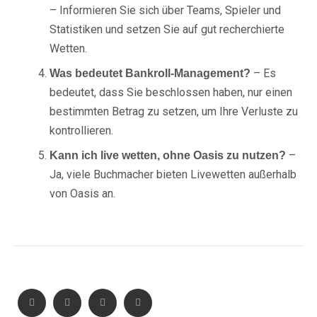
– Informieren Sie sich über Teams, Spieler und
Statistiken und setzen Sie auf gut recherchierte
Wetten.
– Es
Was bedeutet Bankroll-Management?
bedeutet, dass Sie beschlossen haben, nur einen
bestimmten Betrag zu setzen, um Ihre Verluste zu
kontrollieren.
–
Kann ich live wetten, ohne Oasis zu nutzen?
Ja, viele Buchmacher bieten Livewetten außerhalb
von Oasis an.