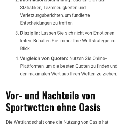
Statistiken, Teamneuigkeiten und
Verletzungsberichten, um fundierte
Entscheidungen zu treffen.
Lassen Sie sich nicht von Emotionen
Disziplin:
leiten. Behalten Sie immer Ihre Wettstrategie im
Blick.
Nutzen Sie Online-
Vergleich von Quoten:
Plattformen, um die besten Quoten zu finden und
den maximalen Wert aus Ihren Wetten zu ziehen.
Vor- und Nachteile von
Sportwetten ohne Oasis
Die Wettlandschaft ohne die Nutzung von Oasis hat