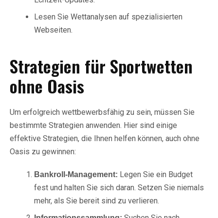
Lesen Sie Wettanalysen auf spezialisierten
Webseiten.
Strategien für Sportwetten
ohne Oasis
Um erfolgreich wettbewerbsfähig zu sein, müssen Sie
bestimmte Strategien anwenden. Hier sind einige
effektive Strategien, die Ihnen helfen können, auch ohne
Oasis zu gewinnen:
Legen Sie ein Budget
Bankroll-Management:
fest und halten Sie sich daran. Setzen Sie niemals
mehr, als Sie bereit sind zu verlieren.
Suchen Sie nach
Informationssammlung: