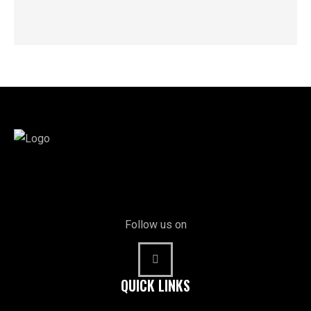
Follow us on
QUICK LINKS