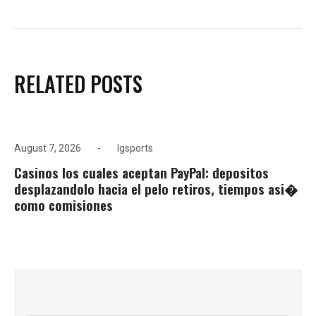
RELATED POSTS
August 7, 2026
lgsports
Casinos los cuales aceptan PayPal: depositos
desplazandolo hacia el pelo retiros, tiempos asi�
como comisiones