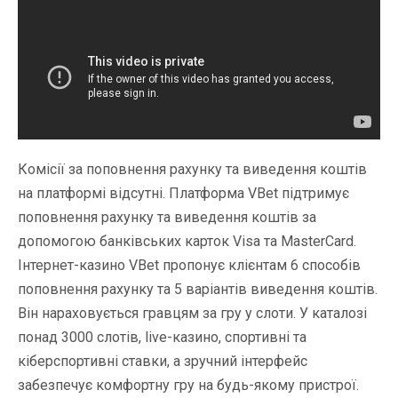
Комісії за поповнення рахунку та виведення коштів
на платформі відсутні. Платформа VBet підтримує
поповнення рахунку та виведення коштів за
допомогою банківських карток Visa та MasterCard.
Інтернет-казино VBet пропонує клієнтам 6 способів
поповнення рахунку та 5 варіантів виведення коштів.
Він нараховується гравцям за гру у слоти. У каталозі
понад 3000 слотів, live-казино, спортивні та
кіберспортивні ставки, а зручний інтерфейс
забезпечує комфортну гру на будь-якому пристрої.