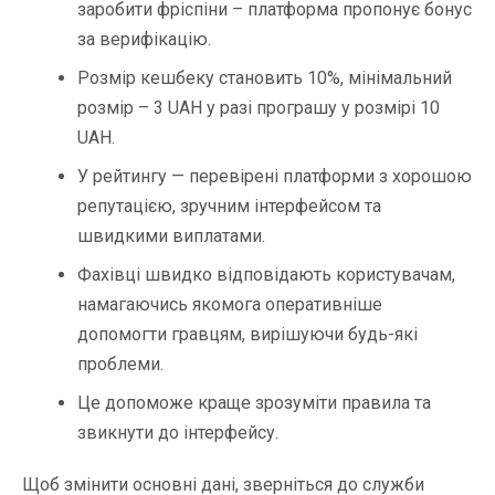
заробити фріспіни – платформа пропонує бонус
за верифікацію.
Розмір кешбеку становить 10%, мінімальний
розмір – 3 UAH у разі програшу у розмірі 10
UAH.
У рейтингу — перевірені платформи з хорошою
репутацією, зручним інтерфейсом та
швидкими виплатами.
Фахівці швидко відповідають користувачам,
намагаючись якомога оперативніше
допомогти гравцям, вирішуючи будь-які
проблеми.
Це допоможе краще зрозуміти правила та
звикнути до інтерфейсу.
Щоб змінити основні дані, зверніться до служби