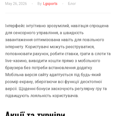
May 26, 2026
By:
Lgsports
Блог
Інтерфейс інтуїтивно зрозумілий, навігація спрощена
для сенсорного управління, а швидкість
завантаження оптимізована навіть для повільного
інтернету. Користувачі можуть реєструватися,
поповнювати рахунок, робити ставки, грати в слоти та
live-казино, виводити кошти прямо з мобільного
браузера без потреби встановлення додатку.
Мобільна версія сайту адаптується під будь-який
розмір екрану, зберігаючи всі функції десктопної
версії. Щоденні бонуси заохочують регулярну гру та
підвищують лояльність користувачів.
Акції та турніри