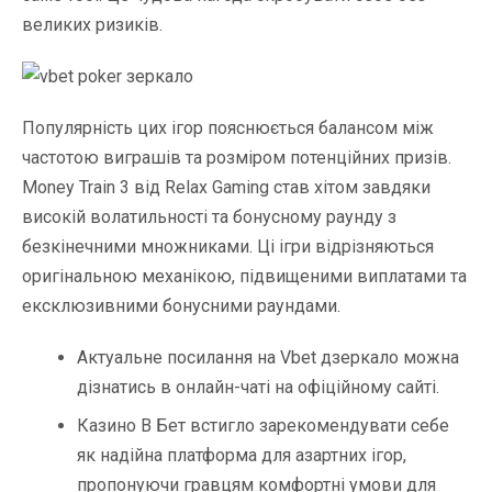
великих ризиків.
Популярність цих ігор пояснюється балансом між
частотою виграшів та розміром потенційних призів.
Money Train 3 від Relax Gaming став хітом завдяки
високій волатильності та бонусному раунду з
безкінечними множниками. Ці ігри відрізняються
оригінальною механікою, підвищеними виплатами та
ексклюзивними бонусними раундами.
Актуальне посилання на Vbet дзеркало можна
дізнатись в онлайн-чаті на офіційному сайті.
Казино В Бет встигло зарекомендувати себе
як надійна платформа для азартних ігор,
пропонуючи гравцям комфортні умови для