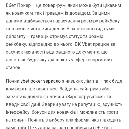
Вбет Покер – це покер-рум, який може бути цікавим
як новачкам, так і гравцям із досвідом. За цими
даними відбувається нарахування розміру рейкбеку
та термінів його виведення В залежності від суми
депозиту – гравець отримує статус та розмір
рейкбеку, відповідно до нього. БК Vbet працює за
рахунок наявності відповідного документа, що
дозволяє будь-яку діяльність у сфері спортивних
ставок.
Почни
vbet poker зеркало
з низьких лімітів – nак буде
комфортніше освоїтись. Зайди на сайт рума або
завантаж додаток, натисни «Зареєструватися» та
введи свої дані. Зверни увагу на репутацію, зручність
інтерфейсу, бонуси для новачків і можливість грати
на гривні. Почніть з вибору платформи, яка підходить
саме тобі. Це чудова нагода спробувати себе без