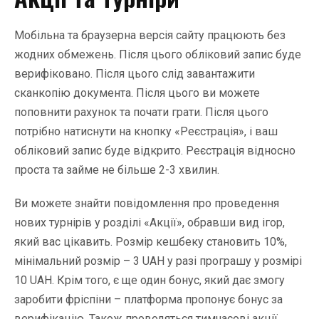
Мобільна та браузерна версія сайту працюють без
жодних обмежень. Після цього обліковий запис буде
верифіковано. Після цього слід завантажити
сканкопію документа. Після цього ви можете
поповнити рахунок та почати грати. Після цього
потрібно натиснути на кнопку «Реєстрація», і ваш
обліковий запис буде відкрито. Реєстрація відносно
проста та займе не більше 2-3 хвилин.
Ви можете знайти повідомлення про проведення
нових турнірів у розділі «Акції», обравши вид ігор,
який вас цікавить. Розмір кешбеку становить 10%,
мінімальний розмір – 3 UAH у разі програшу у розмірі
10 UAH. Крім того, є ще один бонус, який дає змогу
заробити фріспіни – платформа пропонує бонус за
верифікацію. Також проводяться тимчасові акції