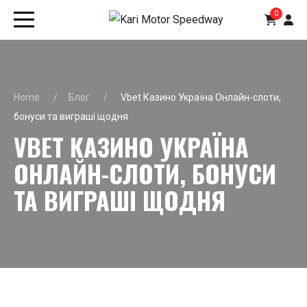
0
Home
Блог
Vbet Казино Україна Онлайн-слоти,
бонуси та виграші щодня
VBET КАЗИНО УКРАЇНА
ОНЛАЙН-СЛОТИ, БОНУСИ
ТА ВИГРАШІ ЩОДНЯ