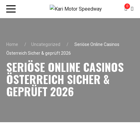
0
Home
Uncategorized
Seriöse Online Casinos
Österreich Sicher & geprüft 2026
SERIÖSE ONLINE CASINOS
ÖSTERREICH SICHER &
GEPRÜFT 2026