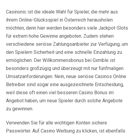
Casinonic ist die ideale Wahl für Spieler, die mehr aus
ihrem Online-Glücksspiel in Österreich herausholen
möchten, denn hier werden besonders viele Jackpot-Slots
für extrem hohe Gewinne angeboten. Zudem stehen
verschiedene seriöse Zahlungsanbieter zur Verfügung, um
den Spielern Sicherheit und eine schnelle Einzahlung zu
ermöglichen. Der Willkommensbonus bei Gxmble ist
besonders großzügig und überzeugt mit nur fünfmaligen
Umsatzanforderungen. Nein, neue seriöse Casinos Online
Betreiber sind sogar eine ausgezeichnete Entscheidung,
weil diese oft einen viel besseren Casino Bonus im
Angebot haben, um neue Spieler durch solche Angebote
zu gewinnen.
Verwenden Sie für alle wichtigen Konten sichere
Passwörter. Auf Casino Werbung zu klicken, ist ebenfalls