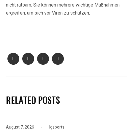
nicht ratsam. Sie können mehrere wichtige Maßnahmen
ergreifen, um sich vor Viren zu schützen.
RELATED POSTS
August 7, 2026
lgsports