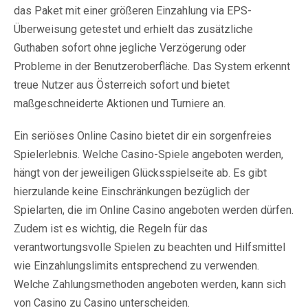
das Paket mit einer größeren Einzahlung via EPS-
Überweisung getestet und erhielt das zusätzliche
Guthaben sofort ohne jegliche Verzögerung oder
Probleme in der Benutzeroberfläche. Das System erkennt
treue Nutzer aus Österreich sofort und bietet
maßgeschneiderte Aktionen und Turniere an.
Ein seriöses Online Casino bietet dir ein sorgenfreies
Spielerlebnis. Welche Casino-Spiele angeboten werden,
hängt von der jeweiligen Glücksspielseite ab. Es gibt
hierzulande keine Einschränkungen bezüglich der
Spielarten, die im Online Casino angeboten werden dürfen.
Zudem ist es wichtig, die Regeln für das
verantwortungsvolle Spielen zu beachten und Hilfsmittel
wie Einzahlungslimits entsprechend zu verwenden.
Welche Zahlungsmethoden angeboten werden, kann sich
von Casino zu Casino unterscheiden.