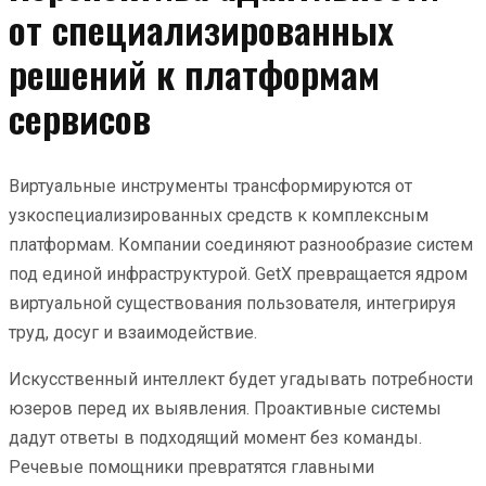
от специализированных
решений к платформам
сервисов
Виртуальные инструменты трансформируются от
узкоспециализированных средств к комплексным
платформам. Компании соединяют разнообразие систем
под единой инфраструктурой. GetX превращается ядром
виртуальной существования пользователя, интегрируя
труд, досуг и взаимодействие.
Искусственный интеллект будет угадывать потребности
юзеров перед их выявления. Проактивные системы
дадут ответы в подходящий момент без команды.
Речевые помощники превратятся главными