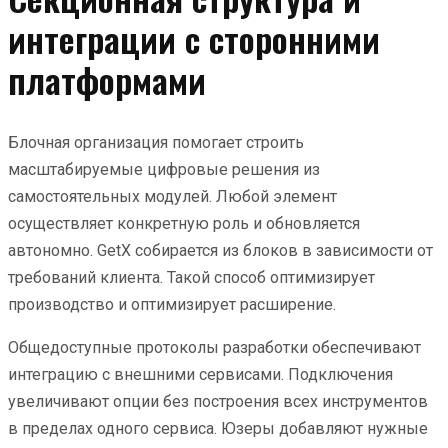
интеграции с сторонними
платформами
Блочная организация помогает строить
масштабируемые цифровые решения из
самостоятельных модулей. Любой элемент
осуществляет конкретную роль и обновляется
автономно. GetX собирается из блоков в зависимости от
требований клиента. Такой способ оптимизирует
производство и оптимизирует расширение.
Общедоступные протоколы разработки обеспечивают
интеграцию с внешними сервисами. Подключения
увеличивают опции без построения всех инструментов
в пределах одного сервиса. Юзеры добавляют нужные