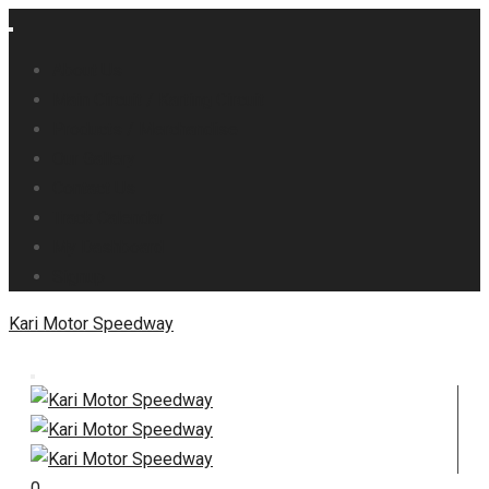
About Us
Main Circuit / Karting Circuit
Products / Merchandise
Our Gallery
Contact Us
Track Calendar
My Dashboard
Signup
Kari Motor Speedway
0