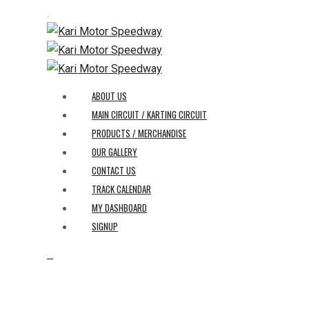
ABOUT US
MAIN CIRCUIT / KARTING CIRCUIT
PRODUCTS / MERCHANDISE
OUR GALLERY
CONTACT US
TRACK CALENDAR
MY DASHBOARD
SIGNUP
0