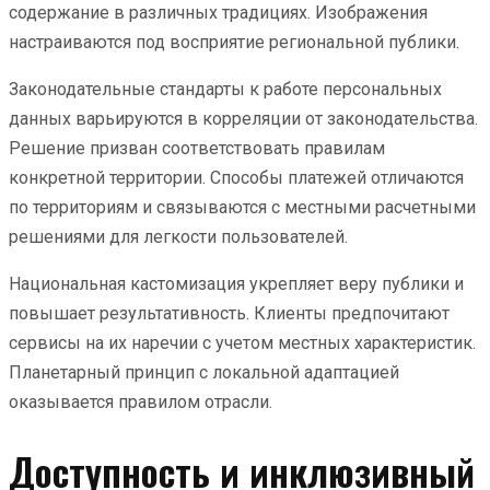
содержание в различных традициях. Изображения
настраиваются под восприятие региональной публики.
Законодательные стандарты к работе персональных
данных варьируются в корреляции от законодательства.
Решение призван соответствовать правилам
конкретной территории. Способы платежей отличаются
по территориям и связываются с местными расчетными
решениями для легкости пользователей.
Национальная кастомизация укрепляет веру публики и
повышает результативность. Клиенты предпочитают
сервисы на их наречии с учетом местных характеристик.
Планетарный принцип с локальной адаптацией
оказывается правилом отрасли.
Доступность и инклюзивный