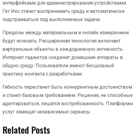
интерфейсами для администрирования устройствами.
Гет Икс станет воспринимать среду и автоматически
подстраиваться под выполняемые задачи.
Пределы между материальным и онлайн измерением
будут исчезать. Расширенная технология включает
виртуальные объекты в каждодневную активность.
Интернет гаджетов соединит домашние аппараты в
общую среду. Пользователи имеют бесшовный
практику контакта с разработками.
Гибкость перестанет быть конкурентным достоинством
и станет базовым требованием. Решения, не способные
адаптироваться, лишатся востребованность. Платформы
услуг замещат независимые сервисы.
Related Posts