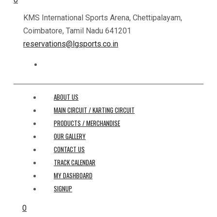
KMS International Sports Arena, Chettipalayam,
Coimbatore, Tamil Nadu 641201
reservations@lgsports.co.in
ABOUT US
MAIN CIRCUIT / KARTING CIRCUIT
PRODUCTS / MERCHANDISE
OUR GALLERY
CONTACT US
TRACK CALENDAR
MY DASHBOARD
SIGNUP
0