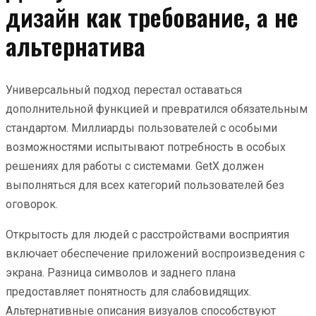
дизайн как требование, а не
альтернатива
Универсальный подход перестал оставаться
дополнительной функцией и превратился обязательным
стандартом. Миллиарды пользователей с особыми
возможностями испытывают потребность в особых
решениях для работы с системами. GetX должен
выполняться для всех категорий пользователей без
оговорок.
Открытость для людей с расстройствами восприятия
включает обеспечение приложений воспроизведения с
экрана. Разница символов и заднего плана
предоставляет понятность для слабовидящих.
Альтернативные описания визуалов способствуют