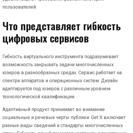
пользователей.
Что представляет гибкость
цифровых сервисов
Гибкость виртуального инструмента подразумевает
возможность закрывать задачи многочисленных
юзеров в разнообразных средах. Сервис работает на
спектре аппаратов и операционных систем. Дизайн
адаптируется под юзеров с различным уровнем
технологической квалификации.
Адаптивный продукт принимает во внимание
социальные и речевые черты публики. Get X включает
разные виды сведений и стандарты многочисленных