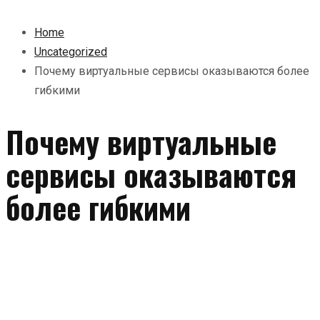
Home
Uncategorized
Почему виртуальные сервисы оказываются более
гибкими
Почему виртуальные
сервисы оказываются
более гибкими