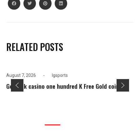
RELATED POSTS
August 7, 2026
lgsports
Get jaak casino one hundred K Free Gold coins