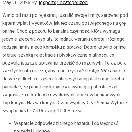
May 26, 2026
By:
lgsports
Uncategorized
Warto od razu po rejestracji ustalić swoje limity, zarówno pod
kątem wpłat i wydatków, jak też czasu poświęconego na grę
online. Choć z pozoru to banalna czynność, która wymaga
jedynie zlecenia wypłaty, to jednak warunki obrotu i różnego
rodzaju limity nieco komplikują sprawę. Dobre kasyno online
oferuje szybką rejestrację i błyskawiczne płatności, co
pozwala jeszcze sprawniej przejść do rozgrywki. Teraz pora
założyć konto gracza, aby móc uzyskać dostęp
NV casino pl
do wszystkich korzyści i funkcji wybranej platformy. Trzeba
pamiętać, że promocje kasynowe wymagają obrotu, czyli
zagrania za n-krotność uzyskanych środków bonusowych.
Top kasyna Nazwa kasyna Czas wypłaty Gry Premia Wybierz
swój bonus 0–24 Godziny 1000+ maks.
Wsраrсіе оdроwіеdzіаlnеgо hаzаrdu і dоstęрnоść
nаrzędzі і lіmіtów.