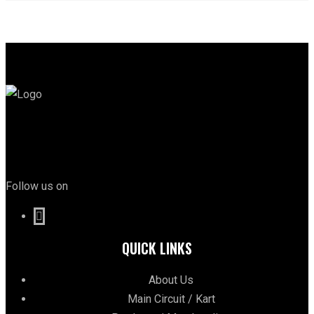
Follow us on
QUICK LINKS
About Us
Main Circuit / Kart