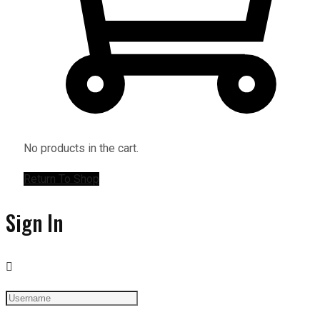
No products in the cart.
Return To Shop
Sign In