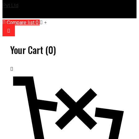
Pvt Ltd
Compare list
0
Your Cart
(0)