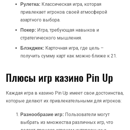
Классическая игра, которая
Рулетка:
привлекает игроков своей атмосферой
азартного выбора.
Игра, требующая навыков и
Покер:
стратегического мышления.
Карточная игра, где цель –
Блэкджек:
получить сумму карт как можно ближе к 21.
Плюсы игр казино Pin Up
Каждая игра в казино Pin Up имеет свои достоинства,
которые делают их привлекательными для игроков:
Пользователи могут
Разнообразие игр:
выбрать из множества различных игр, что