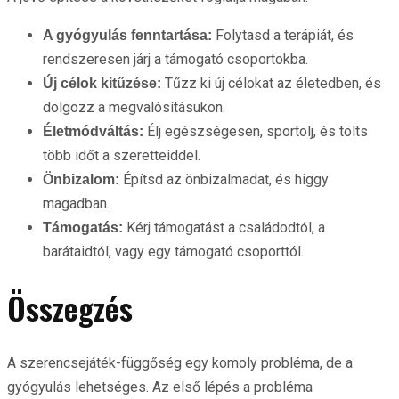
Folytasd a terápiát, és
A gyógyulás fenntartása:
rendszeresen járj a támogató csoportokba.
Tűzz ki új célokat az életedben, és
Új célok kitűzése:
dolgozz a megvalósításukon.
Élj egészségesen, sportolj, és tölts
Életmódváltás:
több időt a szeretteiddel.
Építsd az önbizalmadat, és higgy
Önbizalom:
magadban.
Kérj támogatást a családodtól, a
Támogatás:
barátaidtól, vagy egy támogató csoporttól.
Összegzés
A szerencsejáték-függőség egy komoly probléma, de a
gyógyulás lehetséges. Az első lépés a probléma