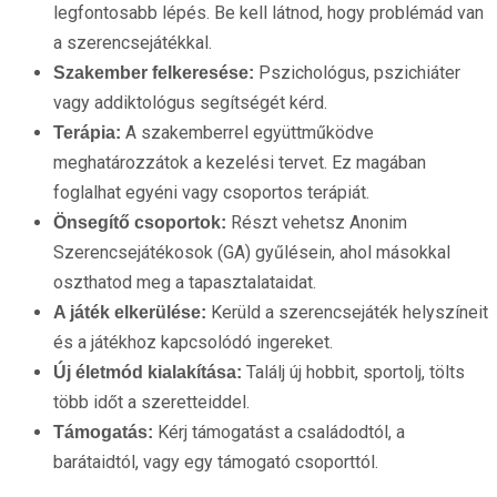
legfontosabb lépés. Be kell látnod, hogy problémád van
a szerencsejátékkal.
Pszichológus, pszichiáter
Szakember felkeresése:
vagy addiktológus segítségét kérd.
A szakemberrel együttműködve
Terápia:
meghatározzátok a kezelési tervet. Ez magában
foglalhat egyéni vagy csoportos terápiát.
Részt vehetsz Anonim
Önsegítő csoportok:
Szerencsejátékosok (GA) gyűlésein, ahol másokkal
oszthatod meg a tapasztalataidat.
Kerüld a szerencsejáték helyszíneit
A játék elkerülése:
és a játékhoz kapcsolódó ingereket.
Találj új hobbit, sportolj, tölts
Új életmód kialakítása:
több időt a szeretteiddel.
Kérj támogatást a családodtól, a
Támogatás:
barátaidtól, vagy egy támogató csoporttól.