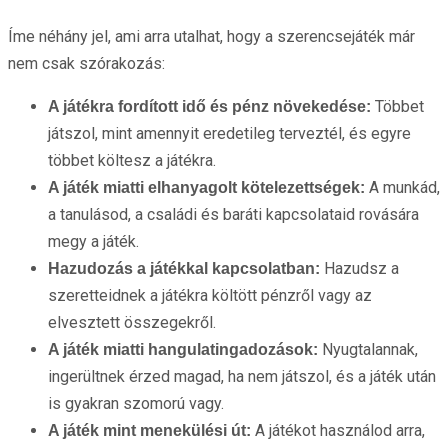
Íme néhány jel, ami arra utalhat, hogy a szerencsejáték már
nem csak szórakozás:
Többet
A játékra fordított idő és pénz növekedése:
játszol, mint amennyit eredetileg terveztél, és egyre
többet költesz a játékra.
A munkád,
A játék miatti elhanyagolt kötelezettségek:
a tanulásod, a családi és baráti kapcsolataid rovására
megy a játék.
Hazudsz a
Hazudozás a játékkal kapcsolatban:
szeretteidnek a játékra költött pénzről vagy az
elvesztett összegekről.
Nyugtalannak,
A játék miatti hangulatingadozások:
ingerültnek érzed magad, ha nem játszol, és a játék után
is gyakran szomorú vagy.
A játékot használod arra,
A játék mint menekülési út: