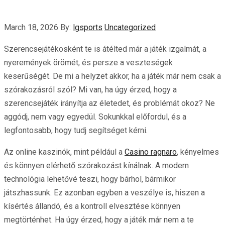
March 18, 2026
By:
lgsports
Uncategorized
Szerencsejátékosként te is átélted már a játék izgalmát, a
nyeremények örömét, és persze a veszteségek
keserűségét. De mi a helyzet akkor, ha a játék már nem csak a
szórakozásról szól? Mi van, ha úgy érzed, hogy a
szerencsejáték irányítja az életedet, és problémát okoz? Ne
aggódj, nem vagy egyedül. Sokunkkal előfordul, és a
legfontosabb, hogy tudj segítséget kérni.
Az online kaszinók, mint például a
Casino ragnaro
, kényelmes
és könnyen elérhető szórakozást kínálnak. A modern
technológia lehetővé teszi, hogy bárhol, bármikor
játszhassunk. Ez azonban egyben a veszélye is, hiszen a
kísértés állandó, és a kontroll elvesztése könnyen
megtörténhet. Ha úgy érzed, hogy a játék már nem a te