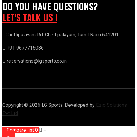
DO YOU HAVE QUESTIONS?
LET'S TALK US !
Chettipalayam Rd, Chettipalayam, Tamil Nadu 641201
+91 9677716086
reservations@lgsports.co.in
Copyright © 2026 LG Sports. Developed by
Ezio Solutions
Pvt Ltd
Compare list
0