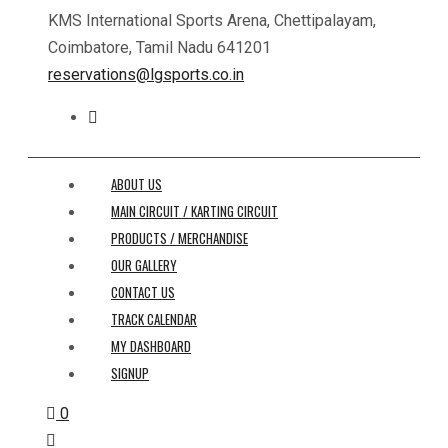
KMS International Sports Arena, Chettipalayam,
Coimbatore, Tamil Nadu 641201
reservations@lgsports.co.in
ABOUT US
MAIN CIRCUIT / KARTING CIRCUIT
PRODUCTS / MERCHANDISE
OUR GALLERY
CONTACT US
TRACK CALENDAR
MY DASHBOARD
SIGNUP
0