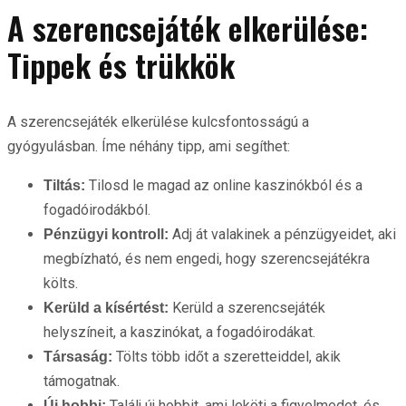
A szerencsejáték elkerülése:
Tippek és trükkök
A szerencsejáték elkerülése kulcsfontosságú a
gyógyulásban. Íme néhány tipp, ami segíthet:
Tilosd le magad az online kaszinókból és a
Tiltás:
fogadóirodákból.
Adj át valakinek a pénzügyeidet, aki
Pénzügyi kontroll:
megbízható, és nem engedi, hogy szerencsejátékra
költs.
Kerüld a szerencsejáték
Kerüld a kísértést:
helyszíneit, a kaszinókat, a fogadóirodákat.
Tölts több időt a szeretteiddel, akik
Társaság:
támogatnak.
Találj új hobbit, ami leköti a figyelmedet, és
Új hobbi: