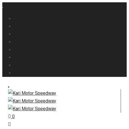
About Us
Main Circuit / Karting Circuit
Products / Merchandise
Our Gallery
Contact Us
Track Calendar
My Dashboard
Signup
0