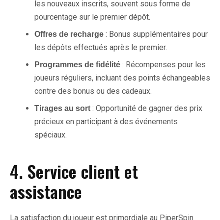
les nouveaux inscrits, souvent sous forme de
pourcentage sur le premier dépôt.
: Bonus supplémentaires pour
Offres de recharge
les dépôts effectués après le premier.
: Récompenses pour les
Programmes de fidélité
joueurs réguliers, incluant des points échangeables
contre des bonus ou des cadeaux.
: Opportunité de gagner des prix
Tirages au sort
précieux en participant à des événements
spéciaux.
4. Service client et
assistance
La satisfaction du joueur est primordiale au PiperSpin