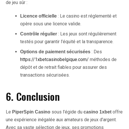
de jeu sûr :
: Le casino est réglementé et
Licence officielle
opère sous une licence valide.
: Les jeux sont régulièrement
Contrôle régulier
testés pour garantir l’équité et la transparence.
: Des
Options de paiement sécurisées
https://1xbetcasinobelgique.com/
méthodes de
dépôt et de retrait fiables pour assurer des
transactions sécurisées.
6. Conclusion
Le
sous l’égide du
offre
PiperSpin Casino
casino 1xbet
une expérience inégalée aux amateurs de jeux d’argent.
Avec sa vaste sélection de jeux, ses promotions