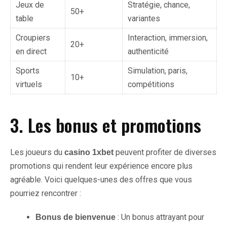
Jeux de
Stratégie, chance,
50+
table
variantes
Croupiers
Interaction, immersion,
20+
en direct
authenticité
Sports
Simulation, paris,
10+
virtuels
compétitions
3. Les bonus et promotions
Les joueurs du
peuvent profiter de diverses
casino 1xbet
promotions qui rendent leur expérience encore plus
agréable. Voici quelques-unes des offres que vous
pourriez rencontrer :
: Un bonus attrayant pour
Bonus de bienvenue