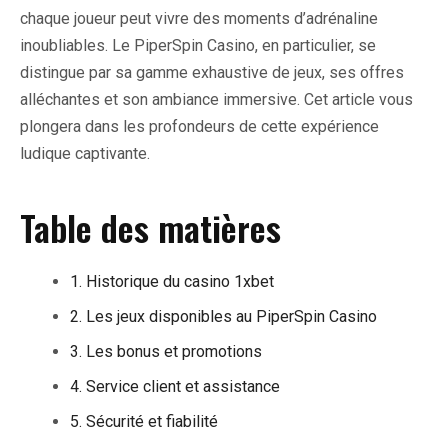
chaque joueur peut vivre des moments d’adrénaline
inoubliables. Le PiperSpin Casino, en particulier, se
distingue par sa gamme exhaustive de jeux, ses offres
alléchantes et son ambiance immersive. Cet article vous
plongera dans les profondeurs de cette expérience
ludique captivante.
Table des matières
1. Historique du casino 1xbet
2. Les jeux disponibles au PiperSpin Casino
3. Les bonus et promotions
4. Service client et assistance
5. Sécurité et fiabilité