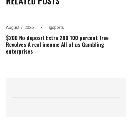
RELATED POSTS
August 7, 2026
lgsports
$200 No deposit Extra 200 100 percent free
Revolves A real income All of us Gambling
enterprises