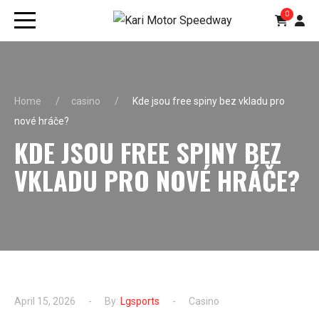
0
Home
casino
Kde jsou free spiny bez vkladu pro
nové hráče?
KDE JSOU FREE SPINY BEZ
VKLADU PRO NOVÉ HRÁČE?
April 15, 2026
By:
Lgsports
Casino