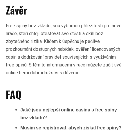
Závěr
Free spiny bez vkladu jsou výbornou příležitostí pro nové
hráče, kteří chtějí otestovat své štěstí a skill bez
zbytečného rizika. Klíčem k úspěchu je pečlivé
prozkoumání dostupných nabídek, ověření licencovaných
casin a dodržování pravidel souvisejících s využíváním
free spinů. S těmito informacemi v ruce můžete začít své
online herní dobrodružství s důvěrou.
FAQ
Jaké jsou nejlepší online casina s free spiny
bez vkladu?
Musím se registrovat, abych získal free spiny?