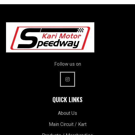
Follow us on
QUICK LINKS
About Us
Main Circuit / Kart