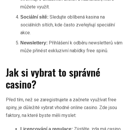
můžete využít.
Sledujte oblíbená kasina na
Sociální sítě:
sociálních sítích, kde často zveřejňují speciální
akce.
Přihlášení k odběru newsletterů vám
Newslettery:
může přinést exkluzivní nabídky free spinů.
Jak si vybrat to správné
casino?
Před tím, než se zaregistrujete a začnete využívat free
spiny, je důležité vybrat vhodné online casino. Zde jsou
faktory, na které byste měli myslet:
Zjistěte, zda má casino
Licencování a regulace: