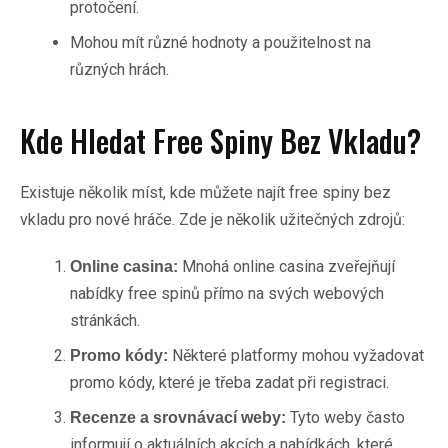
protočení.
Mohou mít různé hodnoty a použitelnost na
různých hrách.
Kde Hledat Free Spiny Bez Vkladu?
Existuje několik míst, kde můžete najít free spiny bez
vkladu pro nové hráče. Zde je několik užitečných zdrojů:
Mnohá online casina zveřejňují
Online casina:
nabídky free spinů přímo na svých webových
stránkách.
Některé platformy mohou vyžadovat
Promo kódy:
promo kódy, které je třeba zadat při registraci.
Tyto weby často
Recenze a srovnávací weby:
informují o aktuálních akcích a nabídkách, které