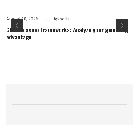
August 10, 2026
lgsports
Clever casino frameworks: Analyze your gambling
advantage