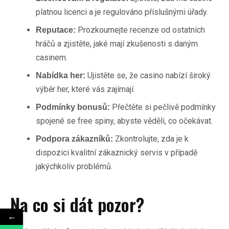
platnou licenci a je regulováno příslušnými úřady.
Prozkoumejte recenze od ostatních
Reputace:
hráčů a zjistěte, jaké mají zkušenosti s daným
casinem.
Ujistěte se, že casino nabízí široký
Nabídka her:
výběr her, které vás zajímají.
Přečtěte si pečlivě podmínky
Podmínky bonusů:
spojené se free spiny, abyste věděli, co očekávat.
Zkontrolujte, zda je k
Podpora zákazníků:
dispozici kvalitní zákaznický servis v případě
jakýchkoliv problémů.
Na co si dát pozor?
←