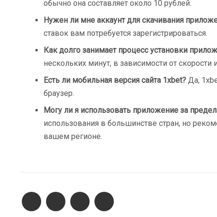
обычно она составляет около 10 рублей.
Нужен ли мне аккаунт для скачивания прилож
ставок вам потребуется зарегистрироваться.
Как долго занимает процесс установки прило
нескольких минут, в зависимости от скорости и
Есть ли мобильная версия сайта 1xbet?
Да, 1xb
браузер.
Могу ли я использовать приложение за преде
использования в большинстве стран, но реком
вашем регионе.