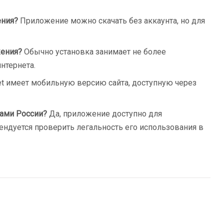
ения?
Приложение можно скачать без аккаунта, но для
жения?
Обычно установка занимает не более
нтернета.
et имеет мобильную версию сайта, доступную через
лами России?
Да, приложение доступно для
ендуется проверить легальность его использования в