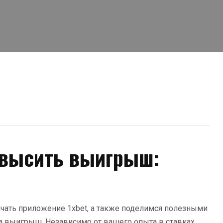
повысить выигрыш:
ачать приложение 1xbet, а также поделимся полезными
а выигрыш. Независимо от вашего опыта в ставках,