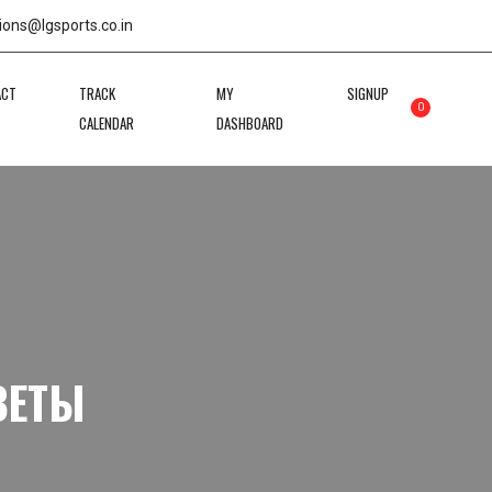
ions@lgsports.co.in
ACT
TRACK
MY
SIGNUP
0
CALENDAR
DASHBOARD
ВЕТЫ