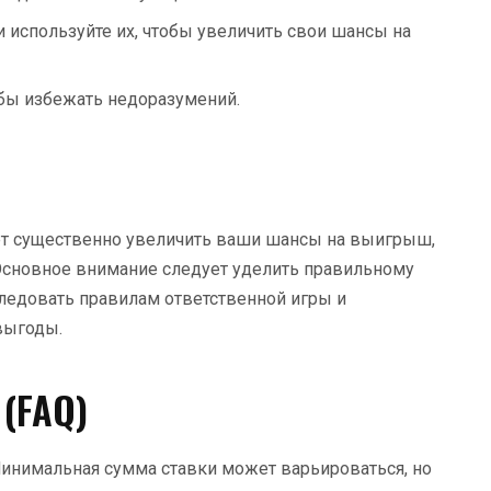
 и используйте их, чтобы увеличить свои шансы на
обы избежать недоразумений.
ет существенно увеличить ваши шансы на выигрыш,
 Основное внимание следует уделить правильному
ледовать правилам ответственной игры и
выгоды.
(FAQ)
инимальная сумма ставки может варьироваться, но