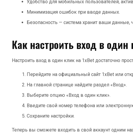
Удобство для мобильных пользователей, акти
Минимизация ошибок при вводе данных.
Безопасность — система хранит ваши данные, 
Как настроить вход в один
Настроить вход в один клик на 1xBet достаточно прос
Перейдите на официальный сайт 1xBet или отк
На главной странице найдите раздел «Вход».
Выберите опцию «Вход в один клик».
Введите свой номер телефона или электронную
Сохраните настройки.
Теперь вы сможете входить в свой аккаунт одним наж