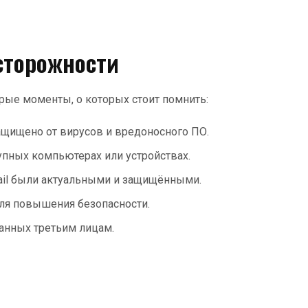
сторожности
орые моменты, о которых стоит помнить:
ащищено от вирусов и вредоносного ПО.
пных компьютерах или устройствах.
ail были актуальными и защищёнными.
ля повышения безопасности.
анных третьим лицам.