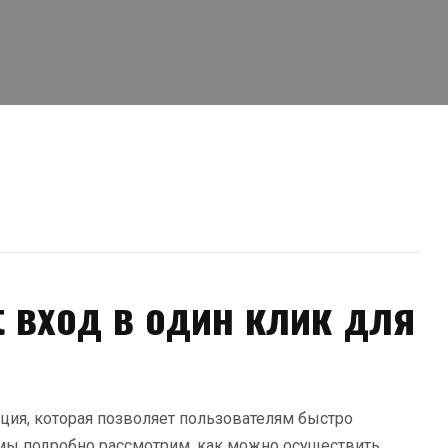
t вход в один клик для
нкция, которая позволяет пользователям быстро
 мы подробно рассмотрим, как можно осуществить