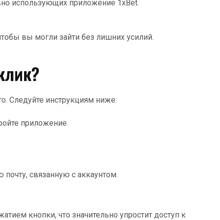
вно использующих приложение 1xBet.
чтобы вы могли зайти без лишних усилий.
 клик?
то. Следуйте инструкциям ниже:
ройте приложение.
 почту, связанную с аккаунтом.
атием кнопки, что значительно упростит доступ к