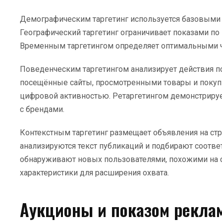
Демографическим таргетинг используется базовыми п
Географический таргетинг ограничивает показами по
Временным таргетингом определяет оптимальными ча
Поведенческим таргетингом анализирует действия п
посещённые сайты, просмотренными товары и покуп
цифровой активностью. Ретаргетингом демонстриру
с брендами.
Контекстным таргетинг размещает объявления на с
анализируются текст публикаций и подбирают соответ
обнаруживают новых пользователями, похожими на
характеристики для расширения охвата.
Аукционы и показом рекла