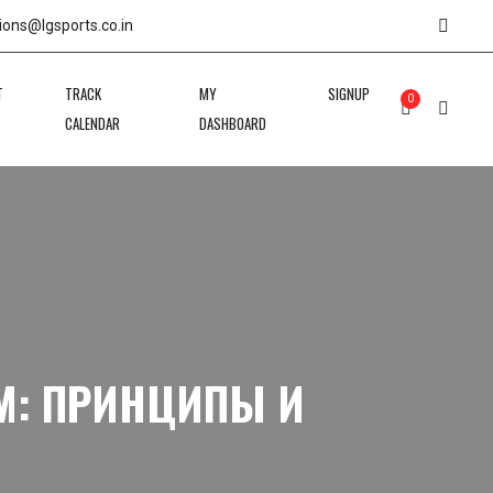
ions@lgsports.co.in
T
TRACK
MY
SIGNUP
0
CALENDAR
DASHBOARD
М: ПРИНЦИПЫ И