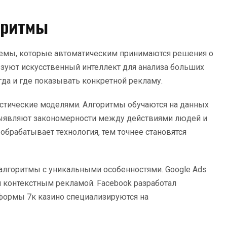
оритмы
емы, которые автоматическим принимаются решения о
зуют искусственный интеллект для анализа больших
да и где показывать конкретной рекламу.
истические моделями. Алгоритмы обучаются на данных
выявляют закономерности между действиями людей и
брабатывает технология, тем точнее становятся
лгоритмы с уникальными особенностями. Google Ads
 контекстным рекламой. Facebook разработал
тформы 7к казино специализируются на