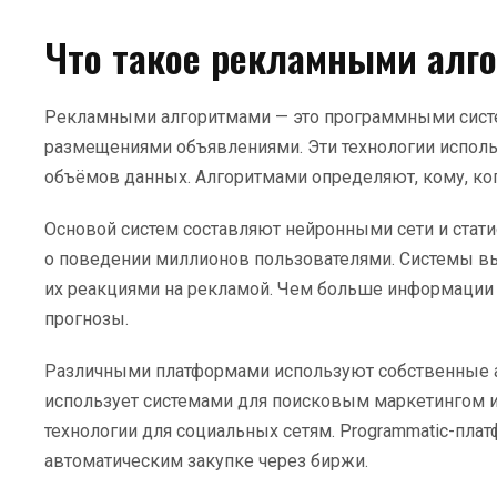
Что такое рекламными алг
Рекламными алгоритмами — это программными сист
размещениями объявлениями. Эти технологии исполь
объёмов данных. Алгоритмами определяют, кому, ког
Основой систем составляют нейронными сети и стат
о поведении миллионов пользователями. Системы 
их реакциями на рекламой. Чем больше информации о
прогнозы.
Различными платформами используют собственные а
использует системами для поисковым маркетингом и
технологии для социальных сетям. Programmatic-пла
автоматическим закупке через биржи.