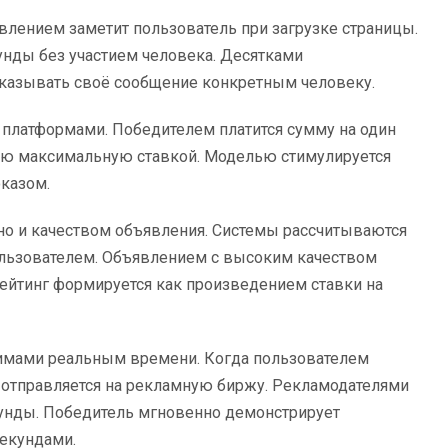
лением заметит пользователь при загрузке страницы.
нды без участием человека. Десятками
казывать своё сообщение конкретным человеку.
платформами. Победителем платится сумму на один
вою максимальную ставкой. Моделью стимулируется
казом.
но и качеством объявления. Системы рассчитываются
льзователем. Объявлением с высоким качеством
ейтинг формируется как произведением ставки на
ежимами реальным времени. Когда пользователем
отправляется на рекламную биржу. Рекламодателями
кунды. Победитель мгновенно демонстрирует
секундами.