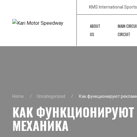
KMS International Sport
ABOUT
MAIN CIRCUI
US
CIRCUIT
Home
Uncategorized
Как функционируют рекламн
КАК ФУНКЦИОНИРУЮТ 
МЕХАНИКА