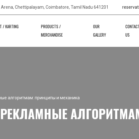
s Arena, Chettipalayam, Coimbatore, Tamil Nadu 641201
reservat
T / KARTING
PRODUCTS /
OUR
CONTAC
MERCHANDISE
GALLERY
US
ые алгоритмам: принципы и механика
РЕКЛАМНЫЕ АЛГОРИТМА