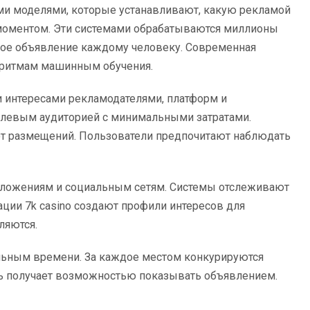
и моделями, которые устанавливают, какую рекламой
моментом. Эти системами обрабатываются миллионы
ное объявление каждому человеку. Современная
оритмам машинным обучения.
и интересами рекламодателями, платформ и
елевым аудиторией с минимальными затратами.
т размещений. Пользователи предпочитают наблюдать
риложениям и социальным сетям. Системы отслеживают
ции 7k casino создают профили интересов для
ляются.
льным времени. За каждое местом конкурируются
ь получает возможностью показывать объявлением.