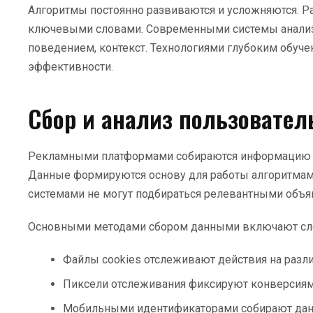
Алгоритмы постоянно развиваются и усложняются. Ра
ключевыми словами. Современными системы анализи
поведением, контекст. Технологиями глубоким обуч
эффективности.
Сбор и анализ пользовате
Рекламными платформами собираются информацию о
Данные формируются основу для работы алгоритмами
системами не могут подбираться релевантными объя
Основными методами сбором данными включают сл
Файлы cookies отслеживают действия на разл
Пиксели отслеживания фиксируют конверсиям
Мобильными идентификаторами собирают дан