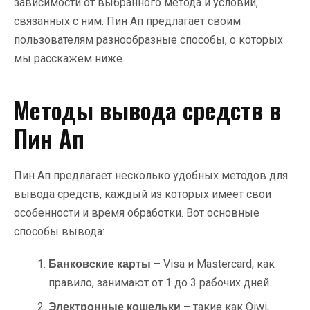
зависимости от выбранного метода и условий,
связанных с ним. Пин Ап предлагает своим
пользователям разнообразные способы, о которых
мы расскажем ниже.
Методы вывода средств в
Пин Ап
Пин Ап предлагает несколько удобных методов для
вывода средств, каждый из которых имеет свои
особенности и время обработки. Вот основные
способы вывода:
– Visa и Mastercard, как
Банковские карты
правило, занимают от 1 до 3 рабочих дней.
– такие как Qiwi,
Электронные кошельки