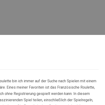
Roulette bin ich immer auf der Suche nach Spielen mit einem
re. Eines meiner Favoriten ist das Französische Roulette,
auch ohne Registrierung gespielt werden kann. In diesem
zinierenden Spiel teilen, einschließlich der Spielregeln,