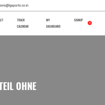
ions@lgsports.co.in
ACT
TRACK
MY
SIGNUP
0
CALENDAR
DASHBOARD
TEIL OHNE