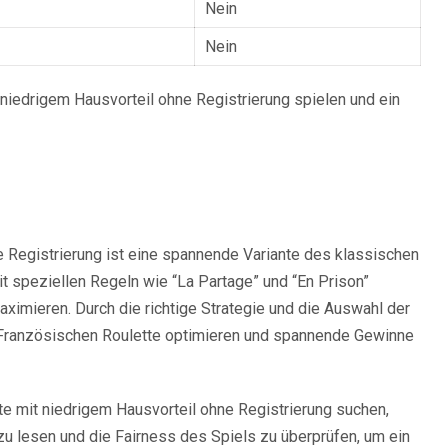
Nein
Nein
niedrigem Hausvorteil ohne Registrierung spielen und ein
 Registrierung ist eine spannende Variante des klassischen
t speziellen Regeln wie “La Partage” und “En Prison”
aximieren. Durch die richtige Strategie und die Auswahl der
 Französischen Roulette optimieren und spannende Gewinne
e mit niedrigem Hausvorteil ohne Registrierung suchen,
zu lesen und die Fairness des Spiels zu überprüfen, um ein