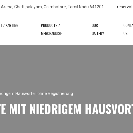
s Arena, Chettipalayam, Coimbatore, Tamil Nadu 641201
reservat
IT / KARTING
PRODUCTS /
OUR
CONT
MERCHANDISE
GALLERY
US
edrigem Hausvorteil ohne Registrierung
E MIT NIEDRIGEM HAUSVOR