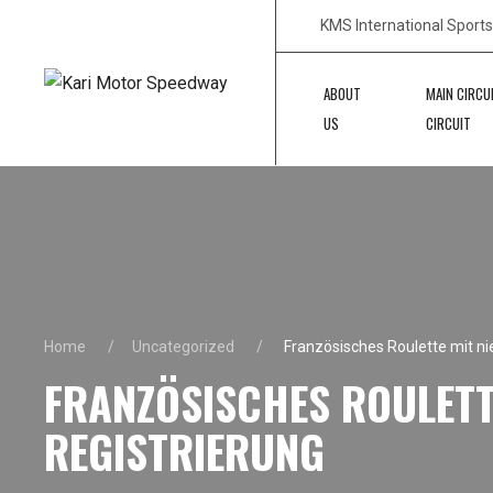
KMS International Sport
ABOUT
MAIN CIRCU
US
CIRCUIT
Home
Uncategorized
Französisches Roulette mit ni
FRANZÖSISCHES ROULETT
REGISTRIERUNG