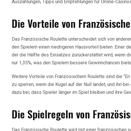
Auszahlungen, Tipps und Empfehlungen für Online-Casinos
Die Vorteile von Französisch
Das Französische Roulette unterscheidet sich von anderen
den Spielern einen niedrigeren Hausvorteil bieten. Einer de
der die Hälfte des Einsatzes zurückerstattet wird, wenn die
nur 1,35%, was den Spielern bessere Gewinnchancen bietet
Weitere Vorteile von Französischem Roulette sind die “En P
zu sperren, wenn die Kugel auf der Null landet, und ihn b
dazu bei, dass Spieler länger im Spiel bleiben und ihre 
Die Spielregeln von Französi
Das Französische Roulette wird mit einer französischen o