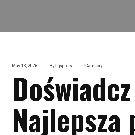
May 13, 2026
By
Lgsports
!Category
Doświadcz 
Najlepsza 