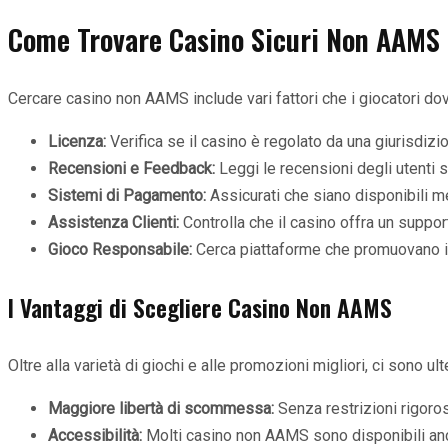
Come Trovare Casino Sicuri Non AAMS
Cercare casino non AAMS include vari fattori che i giocatori dov
Licenza:
Verifica se il casino è regolato da una giurisdiz
Recensioni e Feedback:
Leggi le recensioni degli utenti su
Sistemi di Pagamento:
Assicurati che siano disponibili m
Assistenza Clienti:
Controlla che il casino offra un support
Gioco Responsabile:
Cerca piattaforme che promuovano il g
I Vantaggi di Scegliere Casino Non AAMS
Oltre alla varietà di giochi e alle promozioni migliori, ci sono 
Maggiore libertà di scommessa:
Senza restrizioni rigor
Accessibilità:
Molti casino non AAMS sono disponibili anc