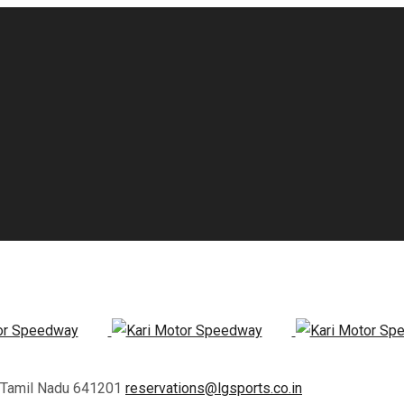
, Tamil Nadu 641201
reservations@lgsports.co.in