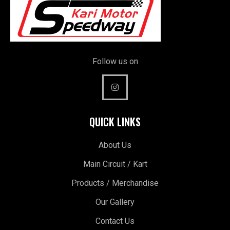
Follow us on
QUICK LINKS
About Us
Main Circuit / Kart
Products / Merchandise
Our Gallery
Contact Us