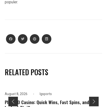
populer.
RELATED POSTS
August 8, 2026
lgsports
PlayAUD Casino: Quick Wins, Fast Spins, and