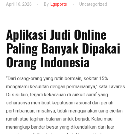
April 16, 2026
By:
Lgsports
Uncategorized
Aplikasi Judi Online
Paling Banyak Dipakai
Orang Indonesia
“Dari orang-orang yang rutin bermain, sekitar 15%
mengalami kesulitan dengan permainannya,” kata Tavares.
Di sisi lain, terjadi kekacauan di sirkuit saraf yang
seharusnya membuat keputusan rasional dan penuh
pertimbangan, misalnya, tidak menggunakan uang cicilan
rumah atau tagihan bulanan untuk berjudi. Kalau mau
menangkap bandar besar yang dikendalikan dari luar