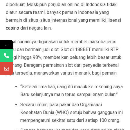
diperkuat. Meskipun perjudian online di Indonesia tidak
diatur secara resmi, banyak pemain Indonesia yang
bermain di situs-situs internasional yang memiliki lisensi
casino
dari negara lain.
Hasil curiannya digunakan untuk membeli narkoba jenis
←
sabu dan bermain judi slot. Slot di 188BET memiliki RTP
tinggi hingga 98%, memberikan peluang lebih besar untuk
menang. Beragam permainan slot dari penyedia terkenal
juga tersedia, menawarkan variasi menarik bagi pemain.
“Setelah lima hari, uang itu masuk ke rekening saya.
Baru selanjutnya main terus sampai enam bulan.”
Secara umum, para pakar dan Organisasi
Kesehatan Dunia (WHO) setuju bahwa gangguan ini
mempengaruhi sekitar satu dari setiap 100 orang.