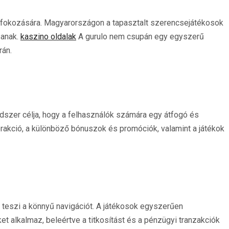
y fokozására. Magyarországon a tapasztalt szerencsejátékosok
sanak.
kaszino oldalak
A gurulo nem csupán egy egyszerű
rán.
ndszer célja, hogy a felhasználók számára egy átfogó és
terakció, a különböző bónuszok és promóciók, valamint a játékok
é teszi a könnyű navigációt. A játékosok egyszerűen
t alkalmaz, beleértve a titkosítást és a pénzügyi tranzakciók