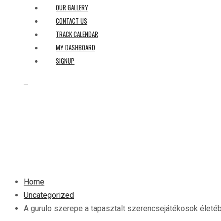
OUR GALLERY
CONTACT US
TRACK CALENDAR
MY DASHBOARD
SIGNUP
0
Home
Uncategorized
A gurulo szerepe a tapasztalt szerencsejátékosok életé