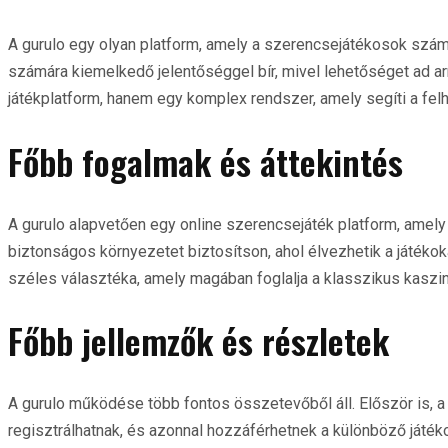
A gurulo egy olyan platform, amely a szerencsejátékosok szá
számára kiemelkedő jelentőséggel bír, mivel lehetőséget ad ar
játékplatform, hanem egy komplex rendszer, amely segíti a fel
Főbb fogalmak és áttekintés
A gurulo alapvetően egy online szerencsejáték platform, amely
biztonságos környezetet biztosítson, ahol élvezhetik a játékok
széles választéka, amely magában foglalja a klasszikus kaszinó 
Főbb jellemzők és részletek
A gurulo működése több fontos összetevőből áll. Először is, a 
regisztrálhatnak, és azonnal hozzáférhetnek a különböző játék