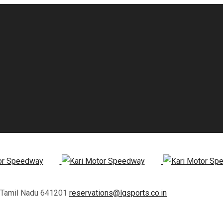
, Tamil Nadu 641201
reservations@lgsports.co.in