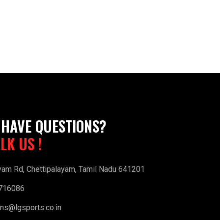
 HAVE QUESTIONS?
ALK US !
yam Rd, Chettipalayam, Tamil Nadu 641201
716086
ns@lgsports.co.in