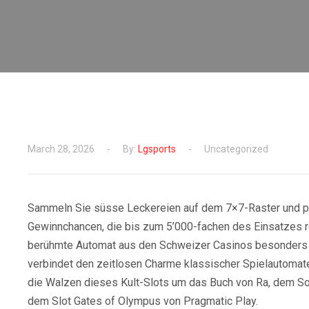
March 28, 2026
By:
Lgsports
Uncategorized
Sammeln Sie süsse Leckereien auf dem 7×7-Raster und pr
Gewinnchancen, die bis zum 5’000-fachen des Einsatzes re
berühmte Automat aus den Schweizer Casinos besonders in
verbindet den zeitlosen Charme klassischer Spielautomaten
die Walzen dieses Kult-Slots um das Buch von Ra, dem So
dem Slot Gates of Olympus von Pragmatic Play.