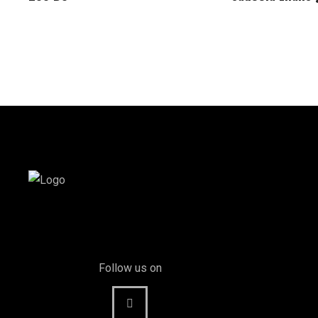
Follow us on