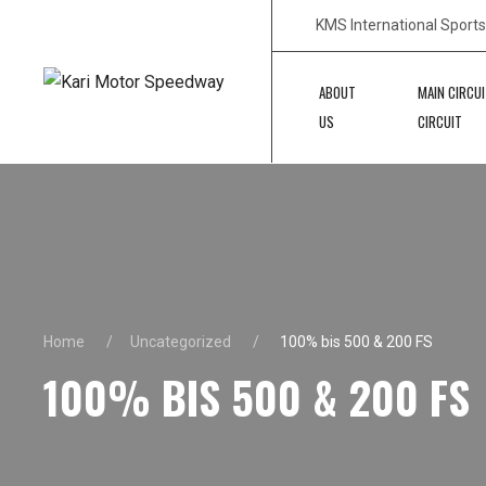
KMS International Sport
ABOUT
MAIN CIRCUI
US
CIRCUIT
Home
Uncategorized
100% bis 500 & 200 FS
100% BIS 500 & 200 FS