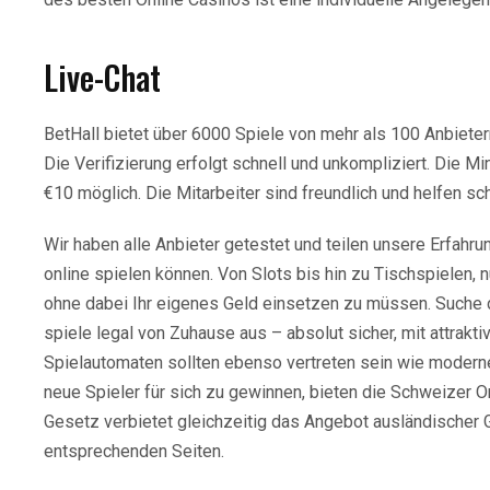
Live-Chat
BetHall bietet über 6000 Spiele von mehr als 100 Anbiete
Die Verifizierung erfolgt schnell und unkompliziert. Die M
€10 möglich. Die Mitarbeiter sind freundlich und helfen sch
Wir haben alle Anbieter getestet und teilen unsere Erfahru
online spielen können. Von Slots bis hin zu Tischspielen, 
ohne dabei Ihr eigenes Geld einsetzen zu müssen. Suche d
spiele legal von Zuhause aus – absolut sicher, mit attrak
Spielautomaten sollten ebenso vertreten sein wie modern
neue Spieler für sich zu gewinnen, bieten die Schweizer O
Gesetz verbietet gleichzeitig das Angebot ausländischer 
entsprechenden Seiten.