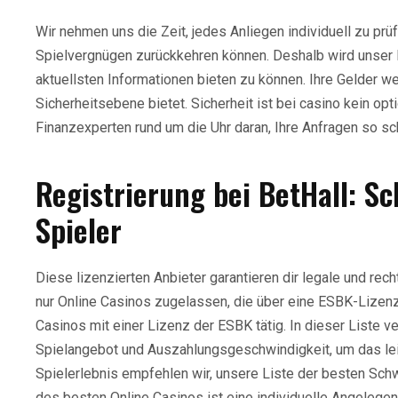
Wir nehmen uns die Zeit, jedes Anliegen individuell zu prü
Spielvergnügen zurückkehren können. Deshalb wird unser 
aktuellsten Informationen bieten zu können. Ihre Gelder w
Sicherheitsebene bietet. Sicherheit ist bei casino kein op
Finanzexperten rund um die Uhr daran, Ihre Anfragen so sc
Registrierung bei BetHall: Sc
Spieler
Diese lizenzierten Anbieter garantieren dir legale und rec
nur Online Casinos zugelassen, die über eine ESBK-Lizenz
Casinos mit einer Lizenz der ESBK tätig. In dieser Liste 
Spielangebot und Auszahlungsgeschwindigkeit, um das lei
Spielerlebnis empfehlen wir, unsere Liste der besten Sch
des besten Online Casinos ist eine individuelle Angelegen