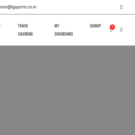
ions@lgsports.co.in
T
TRACK
MY
SIGNUP
0
CALENDAR
DASHBOARD