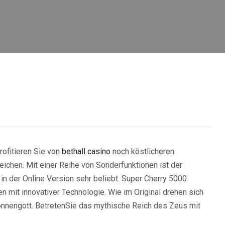
ofitieren Sie von
bethall casino
noch köstlicheren
ichen. Mit einer Reihe von Sonderfunktionen ist der
 der Online Version sehr beliebt. Super Cherry 5000
 mit innovativer Technologie. Wie im Original drehen sich
nnengott. BetretenSie das mythische Reich des Zeus mit