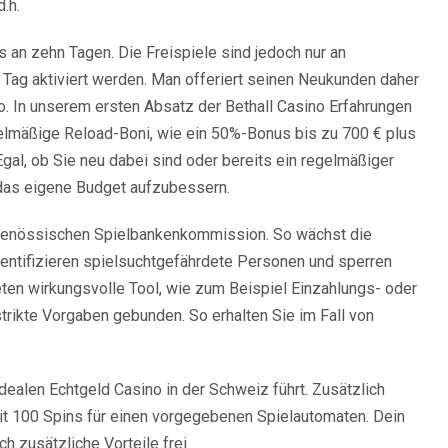
.h.
s an zehn Tagen. Die Freispiele sind jedoch nur an
ag aktiviert werden. Man offeriert seinen Neukunden daher
. In unserem ersten Absatz der Bethall Casino Erfahrungen
lmäßige Reload-Boni, wie ein 50%-Bonus bis zu 700 € plus
Egal, ob Sie neu dabei sind oder bereits ein regelmäßiger
, das eigene Budget aufzubessern.
idgenössischen Spielbankenkommission. So wächst die
identifizieren spielsuchtgefährdete Personen und sperren
eten wirkungsvolle Tool, wie zum Beispiel Einzahlungs- oder
strikte Vorgaben gebunden. So erhalten Sie im Fall von
ealen Echtgeld Casino in der Schweiz führt. Zusätzlich
it 100 Spins für einen vorgegebenen Spielautomaten. Dein
h zusätzliche Vorteile frei.